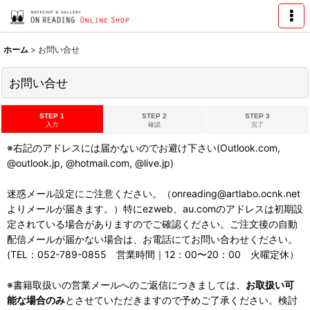
ホーム
>
お問い合せ
お問い合せ
STEP 1
STEP 2
STEP 3
入力
確認
完了
※右記のアドレスには届かないのでお避け下さい(Outlook.com,
@outlook.jp, @hotmail.com, @live.jp)
迷惑メール設定にご注意ください。（onreading@artlabo.ocnk.net
よりメールが届きます。）特にezweb、au.comのアドレスは初期設
定されている場合がありますのでご確認ください。ご注文後の自動
配信メールが届かない場合は、お電話にてお問い合わせください。
(TEL：052-789-0855 営業時間｜12：00〜20：00 火曜定休）
※書籍取扱いの営業メールへのご返信につきましては、
お取扱い可
能な場合のみ
とさせていただきますので予めご了承ください。検討