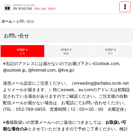
ホーム
>
お問い合せ
お問い合せ
STEP 1
STEP 2
STEP 3
入力
確認
完了
※右記のアドレスには届かないのでお避け下さい(Outlook.com,
@outlook.jp, @hotmail.com, @live.jp)
迷惑メール設定にご注意ください。（onreading@artlabo.ocnk.net
よりメールが届きます。）特にezweb、au.comのアドレスは初期設
定されている場合がありますのでご確認ください。ご注文後の自動
配信メールが届かない場合は、お電話にてお問い合わせください。
(TEL：052-789-0855 営業時間｜12：00〜20：00 火曜定休）
※書籍取扱いの営業メールへのご返信につきましては、
お取扱い可
能な場合のみ
とさせていただきますので予めご了承ください。検討