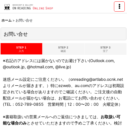
ホーム
>
お問い合せ
お問い合せ
STEP 1
STEP 2
STEP 3
入力
確認
完了
※右記のアドレスには届かないのでお避け下さい(Outlook.com,
@outlook.jp, @hotmail.com, @live.jp)
迷惑メール設定にご注意ください。（onreading@artlabo.ocnk.net
よりメールが届きます。）特にezweb、au.comのアドレスは初期設
定されている場合がありますのでご確認ください。ご注文後の自動
配信メールが届かない場合は、お電話にてお問い合わせください。
(TEL：052-789-0855 営業時間｜12：00〜20：00 火曜定休）
※書籍取扱いの営業メールへのご返信につきましては、
お取扱い可
能な場合のみ
とさせていただきますので予めご了承ください。検討