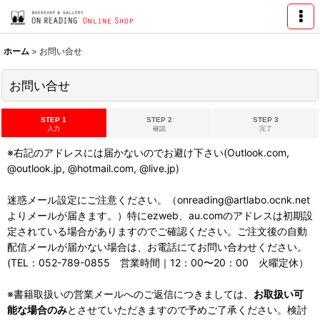
ホーム
>
お問い合せ
お問い合せ
STEP 1
STEP 2
STEP 3
入力
確認
完了
※右記のアドレスには届かないのでお避け下さい(Outlook.com,
@outlook.jp, @hotmail.com, @live.jp)
迷惑メール設定にご注意ください。（onreading@artlabo.ocnk.net
よりメールが届きます。）特にezweb、au.comのアドレスは初期設
定されている場合がありますのでご確認ください。ご注文後の自動
配信メールが届かない場合は、お電話にてお問い合わせください。
(TEL：052-789-0855 営業時間｜12：00〜20：00 火曜定休）
※書籍取扱いの営業メールへのご返信につきましては、
お取扱い可
能な場合のみ
とさせていただきますので予めご了承ください。検討