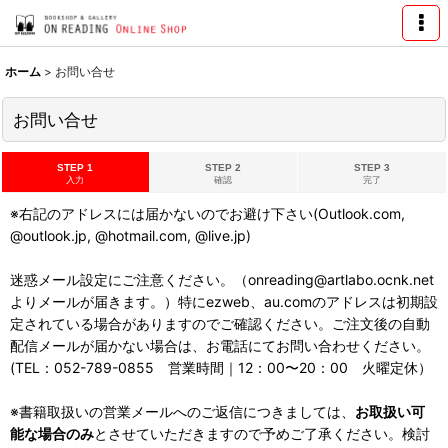
ホーム
>
お問い合せ
お問い合せ
STEP 1
STEP 2
STEP 3
入力
確認
完了
※右記のアドレスには届かないのでお避け下さい(Outlook.com,
@outlook.jp, @hotmail.com, @live.jp)
迷惑メール設定にご注意ください。（onreading@artlabo.ocnk.net
よりメールが届きます。）特にezweb、au.comのアドレスは初期設
定されている場合がありますのでご確認ください。ご注文後の自動
配信メールが届かない場合は、お電話にてお問い合わせください。
(TEL：052-789-0855 営業時間｜12：00〜20：00 火曜定休）
※書籍取扱いの営業メールへのご返信につきましては、
お取扱い可
能な場合のみ
とさせていただきますので予めご了承ください。検討