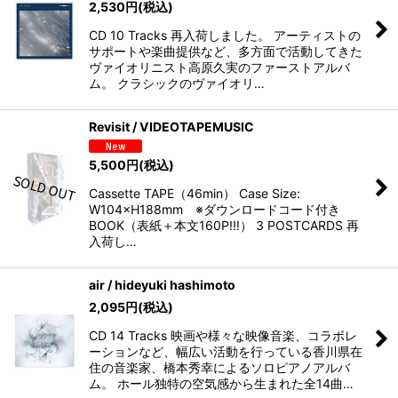
2,530
円
(税込)
CD 10 Tracks 再入荷しました。 アーティストの
サポートや楽曲提供など、多方面で活動してきた
ヴァイオリニスト高原久実のファーストアルバ
ム。 クラシックのヴァイオリ…
Revisit / VIDEOTAPEMUSIC
5,500
円
(税込)
Cassette TAPE（46min） Case Size:
W104×H188mm ※ダウンロードコード付き
BOOK（表紙＋本文160P!!!） 3 POSTCARDS 再
入荷し…
air / hideyuki hashimoto
2,095
円
(税込)
CD 14 Tracks 映画や様々な映像音楽、コラボレ
ーションなど、幅広い活動を行っている香川県在
住の音楽家、橋本秀幸によるソロピアノアルバ
ム。 ホール独特の空気感から生まれた全14曲…