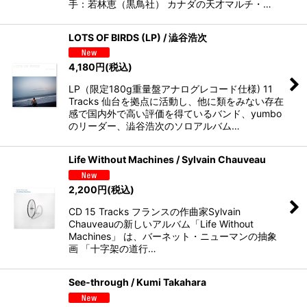
手：若林恵（黒鳥社） カナダの天才マルチ・…
LOTS OF BIRDS (LP) / 澁谷浩次
4,180
円
(税込)
LP（限定180g重量盤アナログレコード仕様) 11
Tracks 仙台を拠点に活動し、他に類をみない存在
感で国内外で高い評価を得ているバンド、yumbo
のリーダー、澁谷浩次のソロアルバム…
Life Without Machines / Sylvain Chauveau
2,200
円
(税込)
CD 15 Tracks フランスの作曲家Sylvain
Chauveauの新しいアルバム「Life Without
Machines」 は、バーネット・ニューマンの抽象
画 「十字架の道行…
See-through / Kumi Takahara