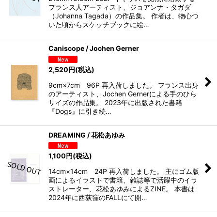
フランス人アーティスト、ジョアンナ・タガダ
（Johanna Tagada）の作品集。 作者は、物心つ
いた頃からスケッチブックに絵…
Caniscope / Jochen Gerner
2,520
円
(税込)
9cm×7cm 96P 再入荷しました。 フランス出身
のアーティスト、Jochen Gernerによる手のひら
サイズの作品集。 2023年に出版された書籍
『Dogs』に引き続…
DREAMING / 花松あゆみ
1,100
円
(税込)
14cm×14cm 24P 再入荷しました。 主にゴム版
画によるイラストで書籍、雑誌等で活躍中のイラ
ストレーター、花松あゆみによるZINE。 本書は
2024年に西荻窪のFALLにて開…