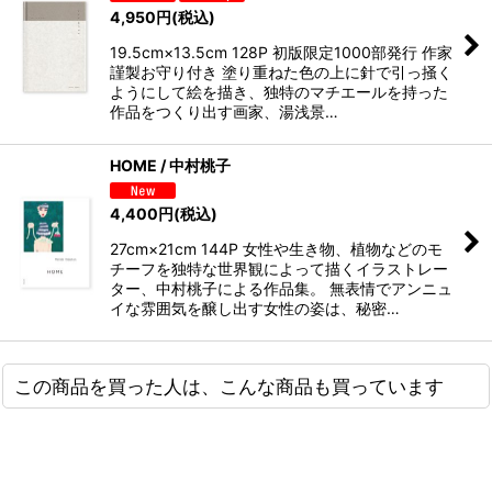
4,950
円
(税込)
19.5cm×13.5cm 128P 初版限定1000部発行 作家
謹製お守り付き 塗り重ねた色の上に針で引っ掻く
ようにして絵を描き、独特のマチエールを持った
作品をつくり出す画家、湯浅景…
HOME / 中村桃子
4,400
円
(税込)
27cm×21cm 144P 女性や生き物、植物などのモ
チーフを独特な世界観によって描くイラストレー
ター、中村桃子による作品集。 無表情でアンニュ
イな雰囲気を醸し出す女性の姿は、秘密…
この商品を買った人は、こんな商品も買っています