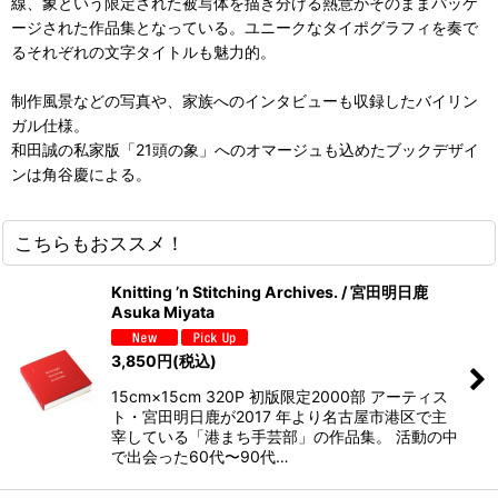
線、象という限定された被写体を描き分ける熱意がそのままパッケ
ージされた作品集となっている。ユニークなタイポグラフィを奏で
るそれぞれの文字タイトルも魅力的。
制作風景などの写真や、家族へのインタビューも収録したバイリン
ガル仕様。
和田誠の私家版「21頭の象」へのオマージュも込めたブックデザイ
ンは角谷慶による。
こちらもおススメ！
Knitting ’n Stitching Archives. / 宮田明日鹿
Asuka Miyata
3,850
円
(税込)
15cm×15cm 320P 初版限定2000部 アーティス
ト・宮田明日鹿が2017 年より名古屋市港区で主
宰している「港まち手芸部」の作品集。 活動の中
で出会った60代〜90代…