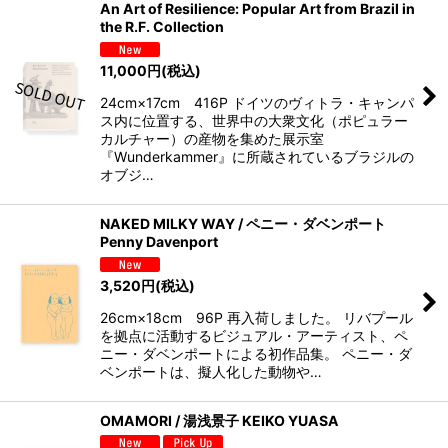
An Art of Resilience: Popular Art from Brazil in
the R.F. Collection
11,000
円
(税込)
24cm×17cm 416P ドイツのヴィトラ・キャンパ
ス内に位置する、世界中の大衆文化（ポピュラー
カルチャー）の産物を集めた展示室
『Wunderkammer』に所蔵されているブラジルの
オブジ…
NAKED MILKY WAY / ペニー・ダベンポート
Penny Davenport
3,520
円
(税込)
26cm×18cm 96P 再入荷しました。 リバプール
を拠点に活動するビジュアル・アーティスト、ペ
ニー・ダベンポートによる初作品集。 ペニー・ダ
ベンポートは、擬人化した動物や…
OMAMORI / 湯浅景子 KEIKO YUASA