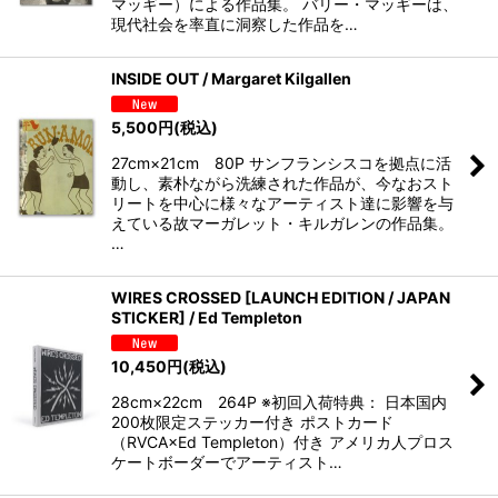
マッギー）による作品集。 バリー・マッギーは、
現代社会を率直に洞察した作品を…
INSIDE OUT / Margaret Kilgallen
5,500
円
(税込)
27cm×21cm 80P サンフランシスコを拠点に活
動し、素朴ながら洗練された作品が、今なおスト
リートを中心に様々なアーティスト達に影響を与
えている故マーガレット・キルガレンの作品集。
…
WIRES CROSSED [LAUNCH EDITION / JAPAN
STICKER] / Ed Templeton
10,450
円
(税込)
28cm×22cm 264P ※初回入荷特典： 日本国内
200枚限定ステッカー付き ポストカード
（RVCA×Ed Templeton）付き アメリカ人プロス
ケートボーダーでアーティスト…