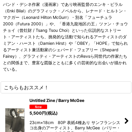
バンド・デシネ作家（漫画家）であり映画監督のエンキ・ビラル
（Enki Bilal）のグラフィック・ノベルから、レナード・ヒルトン・
マクガー（Leonard Hilton McGurr）・別名「フューチュラ
2000（Futura 2000）」や、「香港九龍地区の王」ツァン・チョウ
チョイ（曾灶財 / Tsang Tsou Choi）といった伝説的なストリー
ト・アーティストたち、挑発的な活動で知られるアーティストのダ
ミアン・ハースト（Damien Hirst）や「OBEY」「HOPE」で知られ
るアーティスト兼活動家のシェパード・フェアリー（Shepard
Fairey）、グラフィティ・アーティストのRevsら同世代の作家たち
との関係まで、豊富な図版とともに多くの芸術的な出会いが描かれ
ている。
こちらもおススメ！
Untitled Zine / Barry McGee
5,500
円
(税込)
23cm×18cm 80P 表紙4種あり サンフランシス
コ出身のアーティスト、Barry McGee（バリー・