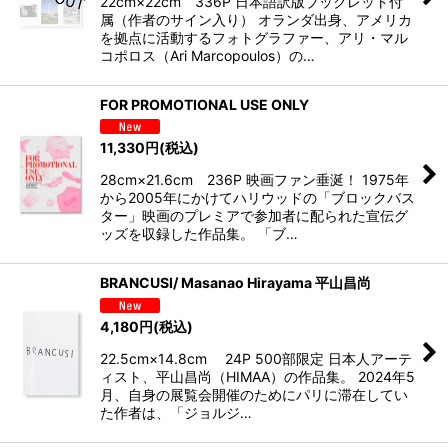
22cm×22cm 336P 日本語訳版ブックレット付
属（作者のサイン入り） オランダ出身、アメリカ
を拠点に活動するフォトグラファー、アリ・マル
コポロス（Ari Marcopoulos）の…
FOR PROMOTIONAL USE ONLY
11,330
円
(税込)
28cm×21.6cm 236P 映画ファン垂涎！ 1975年
から2005年にかけてハリウッドの「ブロックバス
ター」映画のプレミアで参加者に配られた宣伝グ
ッズを収録した作品集。 「ブ…
BRANCUSI/ Masanao Hirayama 平山昌尚
4,180
円
(税込)
22.5cm×14.8cm 24P 500部限定 日本人アーテ
ィスト、平山昌尚（HIMAA）の作品集。 2024年5
月、自身の展覧会開催のためにパリに滞在してい
た作者は、「ジョルジ…