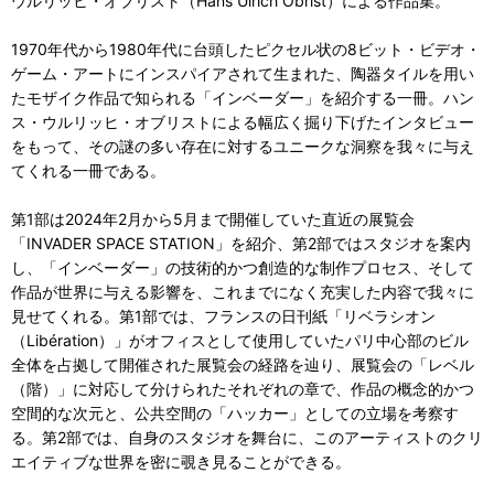
ウルリッヒ・オブリスト（Hans Ulrich Obrist）による作品集。
1970年代から1980年代に台頭したピクセル状の8ビット・ビデオ・
ゲーム・アートにインスパイアされて生まれた、陶器タイルを用い
たモザイク作品で知られる「インベーダー」を紹介する一冊。ハン
ス・ウルリッヒ・オブリストによる幅広く掘り下げたインタビュー
をもって、その謎の多い存在に対するユニークな洞察を我々に与え
てくれる一冊である。
第1部は2024年2月から5月まで開催していた直近の展覧会
「INVADER SPACE STATION」を紹介、第2部ではスタジオを案内
し、「インベーダー」の技術的かつ創造的な制作プロセス、そして
作品が世界に与える影響を、これまでになく充実した内容で我々に
見せてくれる。第1部では、フランスの日刊紙「リベラシオン
（Libération）」がオフィスとして使用していたパリ中心部のビル
全体を占拠して開催された展覧会の経路を辿り、展覧会の「レベル
（階）」に対応して分けられたそれぞれの章で、作品の概念的かつ
空間的な次元と、公共空間の「ハッカー」としての立場を考察す
る。第2部では、自身のスタジオを舞台に、このアーティストのクリ
エイティブな世界を密に覗き見ることができる。