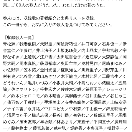
束……100人の歌人がうたった、わたしだけの花のうた。
巻末には、収録歌の著者紹介と出典リストを収録。
この一冊から、お気に入りの歌人を見つけてみてください。
【収録歌人一覧】
青松輝／我妻俊樹／天野慶／阿波野巧也／井口可奈／石井僚一／伊
舎堂仁／伊藤紺／井上法子／上坂あゆ美／内山晶太／宇都宮敦／宇
野なずき／上澄眠／江戸雪／太田垣百合子／近江瞬／大森静佳／岡
野大嗣／岡本真帆／荻原裕幸／奥田亡羊／奥村晃作／尾崎まゆみ／
小佐野彈／笠木拓／金田光世／椛沢知世／川野里子／川野芽生／川
村有史／北谷雪／北山あさひ／木下龍也／木村比呂／工藤吉生／く
どうれいん／黒井いづみ／小坂井大輔／小島なお／小俵鱚太／五島
諭／佐クマサトシ／笹井宏之／佐佐木定綱／笹原玉子／ショージサ
キ／鈴木ジェロニモ／鈴木晴香／高柳蕗子／谷川由里子／谷じゃこ
／俵万智／千種創一／手塚美楽／寺井奈緒美／堂園昌彦／土岐友浩
／ナイス害／永井祐／中井スピカ／中村森／中山俊一／錦見映理子
／沼尻つた子／橋爪志保／長谷川麟／初谷むい／服部真里子／馬場
めぐみ／濱田友郎／早坂類／林あまり／東直子／平岡直子／廣野翔
一／藤井柊太 ／藤宮若菜／穂村弘／堀静香／本多真弓／枡野浩一／