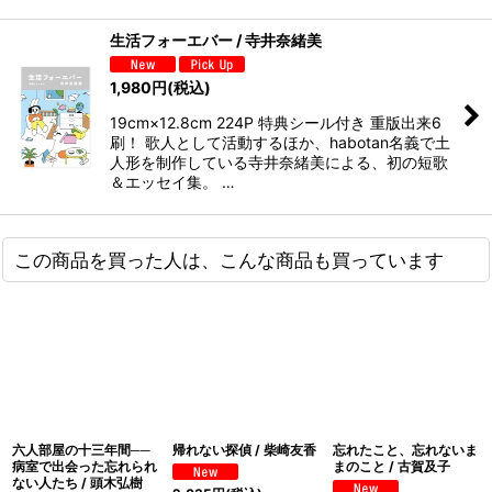
生活フォーエバー / 寺井奈緒美
1,980
円
(税込)
19cm×12.8cm 224P 特典シール付き 重版出来6
刷！ 歌人として活動するほか、habotan名義で土
人形を制作している寺井奈緒美による、初の短歌
＆エッセイ集。 …
この商品を買った人は、こんな商品も買っています
六人部屋の十三年間──
帰れない探偵 / 柴崎友香
忘れたこと、忘れないま
病室で出会った忘れられ
まのこと / 古賀及子
ない人たち / 頭木弘樹