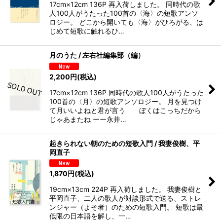
17cm×12cm 136P 再入荷しました。 同時代の歌
人100人がうたった100首の〈海〉の短歌アンソ
ロジー。 どこから開いても〈海〉がひろがる、は
じめて短歌に触れるひ…
月のうた / 左右社編集部（編）
2,200
円
(税込)
17cm×12cm 136P 同時代の歌人100人がうたった
100首の〈月〉の短歌アンソロジー。 月を見つけ
て月いいよねと君が言う ぼくはこっちだから
じゃあまたね ーー永井…
起きられない朝のための短歌入門 / 我妻俊樹、平
岡直子
1,870
円
(税込)
19cm×13cm 224P 再入荷しました。 我妻俊樹と
平岡直子、二人の歌人が対談形式で送る、ストレ
ンジャー（よそ者）のための短歌入門。 短歌は最
低限の日本語を解し、一…