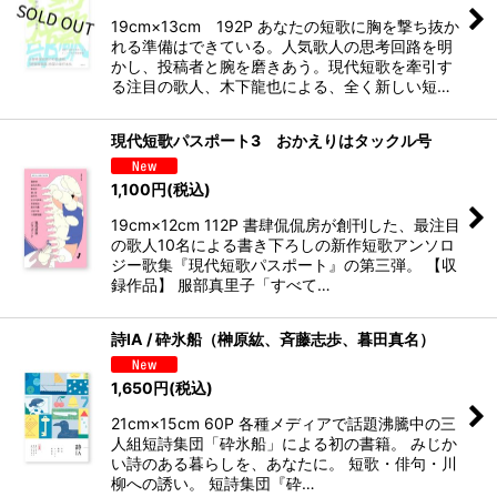
19cm×13cm 192P あなたの短歌に胸を撃ち抜か
れる準備はできている。人気歌人の思考回路を明
かし、投稿者と腕を磨きあう。現代短歌を牽引す
る注目の歌人、木下龍也による、全く新しい短…
現代短歌パスポート3 おかえりはタックル号
1,100
円
(税込)
19cm×12cm 112P 書肆侃侃房が創刊した、最注目
の歌人10名による書き下ろしの新作短歌アンソロ
ジー歌集『現代短歌パスポート』の第三弾。 【収
録作品】 服部真里子「すべて…
詩IA / 砕氷船（榊原紘、斉藤志歩、暮田真名）
1,650
円
(税込)
21cm×15cm 60P 各種メディアで話題沸騰中の三
人組短詩集団「砕氷船」による初の書籍。 みじか
い詩のある暮らしを、あなたに。 短歌・俳句・川
柳への誘い。 短詩集団『砕…