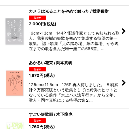
カメラは光ることをやめて触った / 我妻俊樹
2,090
円
(税込)
19cm×13cm 144P 怪談作家としても知られる歌
人、我妻俊樹の短歌を初めて集成する待望の第一
歌集。 誌上歌集「足の踏み場、象の墓場」から現
在までの歌を含んだ唯一無二の686首。…
あかるい花束 / 岡本真帆
1,870
円
(税込)
17.5cm×11.5cm 176P 再入荷しました。 ８刷累
計２万部突破という歌集としては異例のヒットと
なっている前作『水上バス浅草行き』から２年、
歌人・岡本真帆による待望の第２…
すごい短歌部 / 木下龍也
1,760
円
(税込)