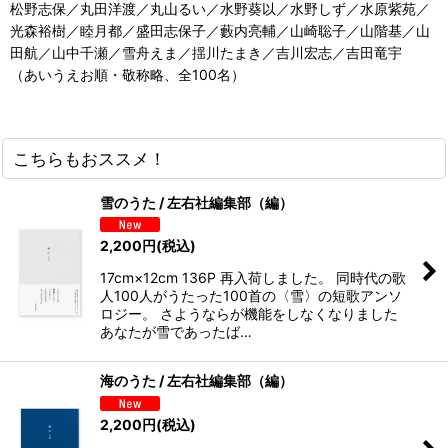
松野志保／丸田洋渡／丸山るい／水野葵以／水野しず／水原紫苑／
光森裕樹／睦月都／盛田志保子／藪内亮輔／山崎聡子／山階基／山
田航／山中千瀬／雪舟えま／揺川たまき／吉川宏志／吉田竜宇
（あいうえお順・敬称略、全100名）
こちらもおススメ！
雪のうた / 左右社編集部（編）
2,200
円
(税込)
17cm×12cm 136P 再入荷しました。 同時代の歌
人100人がうたった100首の〈雪〉の短歌アンソ
ロジー。 さようならが機能をしなくなりました
あなたが雪であったば…
海のうた / 左右社編集部（編）
2,200
円
(税込)