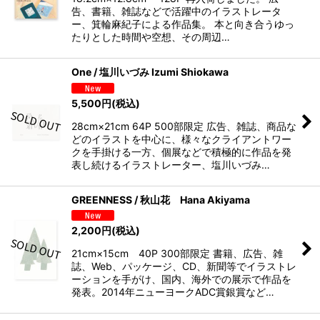
告、書籍、雑誌などで活躍中のイラストレータ
ー、箕輪麻紀子による作品集。 本と向き合うゆっ
たりとした時間や空想、その周辺…
One / 塩川いづみ Izumi Shiokawa
5,500
円
(税込)
28cm×21cm 64P 500部限定 広告、雑誌、商品な
どのイラストを中心に、様々なクライアントワー
クを手掛ける一方、個展などで積極的に作品を発
表し続けるイラストレーター、塩川いづみ…
GREENNESS / 秋山花 Hana Akiyama
2,200
円
(税込)
21cm×15cm 40P 300部限定 書籍、広告、雑
誌、Web、パッケージ、CD、新聞等でイラストレ
ーションを手がけ、国内、海外での展示で作品を
発表。2014年ニューヨークADC賞銀賞など…