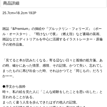
商品詳細
25.7cm×18.2cm 192P
雑誌『&Premium』の挿絵や『ブルックリン・フォリーズ』（ポー
ル・オースター）、『明けないで夜』（燃え殻）など書籍の装画、
雑誌などエディトリアルを中心に活躍するイラストレーター・原倫
子の初作品集。
「見てると本が読みたくなる」寄る辺ない日々と孤独の処方箋。あ
の時、確かにあった情景、感情、その記憶。かつて失い、忘れてし
まったものに再び出会った時、それはかつてと「同じもの」だろう
かーー。
●序文から抜粋
時々、私の絵を見た人に「こんな経験をしたことを思い出した」と
言われることがある。
まったく違う人生を歩んできたはずの他人の記憶。