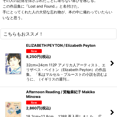
その人の記憶を揺さぶれたことに堪らない喜びを感じる。
この作品集に『Lost and Found.』と名付けた。
手にとってくれた人の大切な忘れ物が、本の中に備わっていたらい
いなと思う。
こちらもおススメ！
ELIZABETH PEYTON / Elizabeth Peyton
8,250
円
(税込)
32cm×24cm 112P アメリカ人アーティスト、エ
リザベス・ペイトン（Elizabeth Peyton）の作品
集。 「私はマルセル・プルーストの小説を読むよ
うに、（イギリスの週刊…
Afternoon Reading / 箕輪麻紀子 Makiko
Minowa
2,860
円
(税込)
18.2cm×12.8cm 128P 再入荷しました。 広