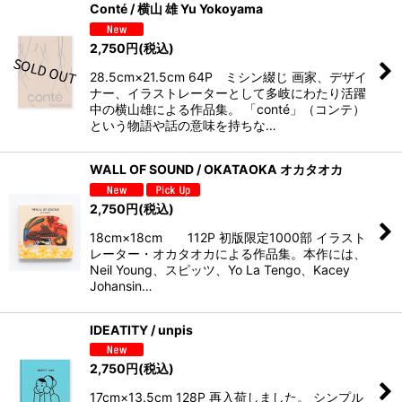
Conté / 横山 雄 Yu Yokoyama
2,750
円
(税込)
28.5cm×21.5cm 64P ミシン綴じ 画家、デザイ
ナー、イラストレーターとして多岐にわたり活躍
中の横山雄による作品集。 「conté」（コンテ）
という物語や話の意味を持ちな…
WALL OF SOUND / OKATAOKA オカタオカ
2,750
円
(税込)
18cm×18cm 112P 初版限定1000部 イラスト
レーター・オカタオカによる作品集。本作には、
Neil Young、スピッツ、Yo La Tengo、Kacey
Johansin…
IDEATITY / unpis
2,750
円
(税込)
17cm×13.5cm 128P 再入荷しました。 シンプル