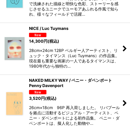
で洗練された描線と明快な色彩、ストーリーを感
じさせるユニークでユーモアあふれる作風で知ら
れ、様々なフィールドで活躍…
NICE / Luc Tuymans
14,300
円
(税込)
28cm×24cm 128P ベルギー人アーティスト、リ
ュック・タイマンス（Luc Tuymans）の作品集。
現在最も重要な画家の一人であるタイマンスは、
1980年代から独特の…
NAKED MILKY WAY / ペニー・ダベンポート
Penny Davenport
3,520
円
(税込)
26cm×18cm 96P 再入荷しました。 リバプール
を拠点に活動するビジュアル・アーティスト、ペ
ニー・ダベンポートによる初作品集。 ペニー・ダ
ベンポートは、擬人化した動物や…