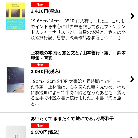
2,420
円
(税込)
19.6cm×14cm 351P 再入荷しました。 これま
でインドを中心に世界中を旅してきたフィンラン
ド人ジャーナリストが、自身の体験と、過去の小
説や旅行記、思想、映画作品を参照しつつ、さ…
上林曉の本 海と旅と文と / 山本善行・編、 鈴木
理策・写真
2,640
円
(税込)
19cm×13cm 240P 太宰治と同時期にデビューし
た作家・上林曉は、心を病んだ妻を見つめ、のち
に脳溢血によって半身不随となったあとも、震え
る左手で小説を書き続けました。本書『海と旅
と…
あいたくて ききたくて 旅にでる / 小野和子
2,970
円
(税込)