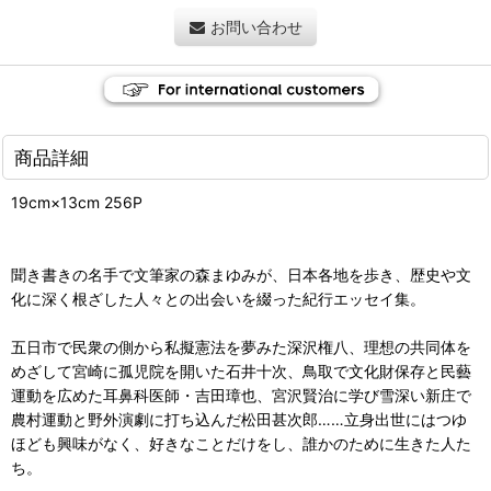
お問い合わせ
商品詳細
19cm×13cm 256P
聞き書きの名手で文筆家の森まゆみが、日本各地を歩き、歴史や文
化に深く根ざした人々との出会いを綴った紀行エッセイ集。
五日市で民衆の側から私擬憲法を夢みた深沢権八、理想の共同体を
めざして宮崎に孤児院を開いた石井十次、鳥取で文化財保存と民藝
運動を広めた耳鼻科医師・吉田璋也、宮沢賢治に学び雪深い新庄で
農村運動と野外演劇に打ち込んだ松田甚次郎……立身出世にはつゆ
ほども興味がなく、好きなことだけをし、誰かのために生きた人た
ち。