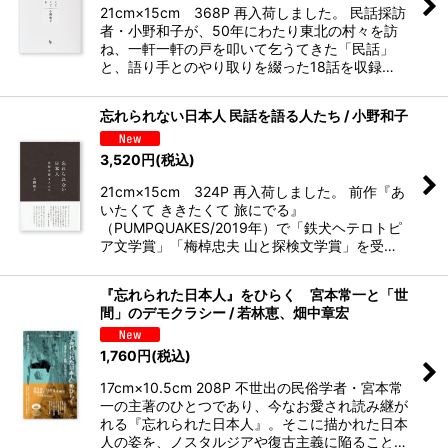
21cm×15cm 368P 再入荷しました。 民話採訪
者・小野和子が、50年にわたり東北の村々を訪
ね、一軒一軒の戸を叩いて乞うてきた「民話」
と、語り手とのやり取りを綴った18話を収録…
忘れられない日本人 民話を語る人たち / 小野和子
3,520
円
(税込)
21cm×15cm 324P 再入荷しました。 前作『あ
いたくて ききたくて 旅にでる』
（PUMPQUAKES/2019年）で「鉄犬ヘテロトピ
ア文学賞」「梅棹忠夫 山と探検文学賞」を受…
『忘れられた日本人』をひらく 宮本常一と「世
間」のデモクラシー / 若林恵、畑中章宏
1,760
円
(税込)
17cm×10.5cm 208P 不世出の民俗学者・宮本常
一の主著のひとつであり、今なお愛され読み継が
れる『忘れられた日本人』。そこに描かれた日本
人の姿を、ノスタルジアや復古主義に陥ること…