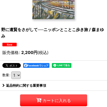
野に遺賢をさがして──ニッポンとことこ歩き旅 / 森まゆ
み
販売価格
:
2,200
円
(税込)
Facebookでシェア
数量
:
返品特約に関する重要事項
カートに入れる