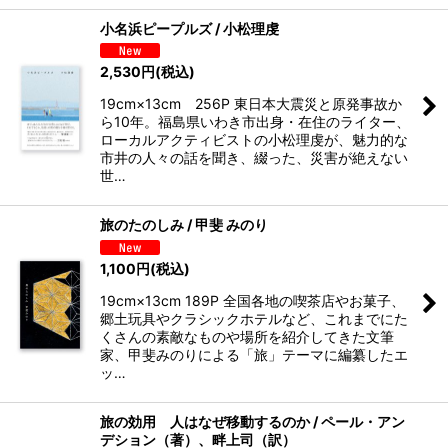
小名浜ピープルズ / 小松理虔
2,530
円
(税込)
19cm×13cm 256P 東日本大震災と原発事故か
ら10年。福島県いわき市出身・在住のライター、
ローカルアクティビストの小松理虔が、魅力的な
市井の人々の話を聞き、綴った、災害が絶えない
世…
旅のたのしみ / 甲斐 みのり
1,100
円
(税込)
19cm×13cm 189P 全国各地の喫茶店やお菓子、
郷土玩具やクラシックホテルなど、これまでにた
くさんの素敵なものや場所を紹介してきた文筆
家、甲斐みのりによる「旅」テーマに編纂したエ
ッ…
旅の効用 人はなぜ移動するのか / ペール・アン
デション（著）、畔上司（訳）