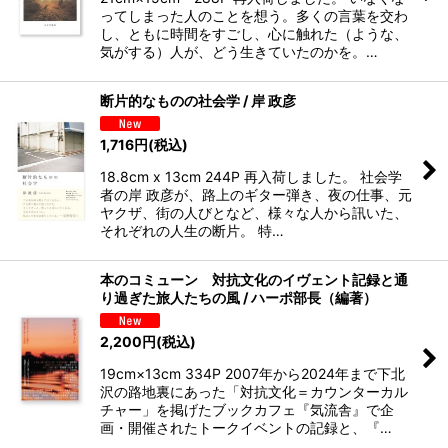
ってしまった人のことを想う。多くの言葉を交わ
し、ともに時間をすごし、心に触れた（ような、
気がする）人が、どう生きていたのかを。 …
断片的なものの社会学 / 岸 政彦
1,716
円
(税込)
18.8cm x 13cm 244P 再入荷しました。 社会学
者の岸 政彦が、路上のギター弾き、夜の仕事、元
ヤクザ、街の人びとなど、様々な人から訊いた、
それぞれの人生の断片。 特…
本のコミューン 対抗文化のイヴェント記録と通
り過ぎた旅人たちの風 / ハーポ部長（編著）
2,200
円
(税込)
19cm×13cm 334P 2007年から2024年まで下北
沢の路地裏にあった「対抗文化＝カウンターカル
チャー」を掲げたブックカフェ『気流舎』で企
画・開催されたトークイベントの記録と、『…