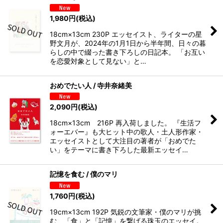
1,980
円
(税込)
18cm×13cm 230P エッセイスト、ライターの星
野文月が、2024年の1月1日から半年間、日々の暮
らしの中で綴った書き下ろしの日記本。 「お互い
を恋愛対象として見ない」と…
おめでたい人 / 寺井奈緒美
2,090
円
(税込)
18cm×13cm 216P 再入荷しました。 『生活フ
ォーエバー』も大ヒット中の歌人・土人形作家・
エッセイストとして大注目の著者が「おめでた
い」をテーマに書き下ろした最新エッセイ…
記憶を食む / 僕のマリ
1,760
円
(税込)
19cm×13cm 192P 気鋭の文筆家・僕のマリが挑
む、「食」と「記憶」を繋げる珠玉のエッセイ。