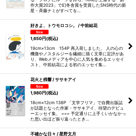
作大賞2023」で幻冬舎賞を受賞したSNS時代の新
星・斉藤ナミがすべてを…
好きよ、トウモロコシ。 / 中前結花
1,650
円
(税込)
19cm×13cm 154P 再入荷しました。 人の心の
機微やノスタルジーを繊細に描く文章に定評があ
り、Webメディアを中心に人気を集めるエッセイ
スト、中前結花による初のエッセイ集…
花火と残響 / ササキアイ
1,980
円
(税込)
18cm×12cm 138P 「文学フリマ」で自費出版誌
が話題となった作家・ササキアイ、待望のデビュ
ーエッセイ集。 === 予定通りに上手くいかなかっ
た思い出ほど振り返ったとき…
不確かな日々 / 星野文月