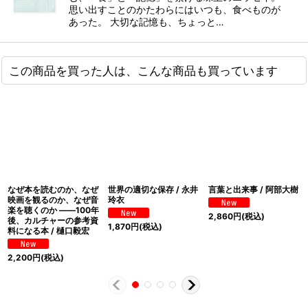
思い出すことのかたわらにはいつも、食べものが
あった。 大切な記憶も、ちょっと…
この商品を買った人は、こんな商品も買っています
なぜ本を読むのか、なぜ
世界の適切な保存 / 永井
言葉と出来事 / 阿部大樹
映画を観るのか、なぜ音
玲衣
楽を聴くのか ――100年
2,860
円
(税込)
後、カルチャーの参考資
1,870
円
(税込)
料になる本 / 樋口毅宏
2,200
円
(税込)