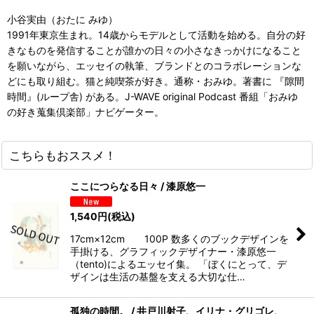
小谷実由（おたに みゆ）
1991年東京生まれ。14歳からモデルとして活動を始める。自分の好
きなものを発信することが誰かの日々の小さなきっかけになること
を願いながら、エッセイの執筆、ブランドとのコラボレーションな
どにも取り組む。猫と純喫茶が好き。通称・おみゆ。著書に 『隙間
時間』(ループ舎) がある。J-WAVE original Podcast 番組「おみゆ
の好き蒐集倶楽部」ナビゲーター。
こちらもおススメ！
ここにつらなる日々 / 漆原悠一
1,540
円
(税込)
17cm×12cm 100P 数多くのブックデザインを
手掛ける、グラフィックデザイナー・漆原悠一
（tento)によるエッセイ集。 「ぼくにとって、デ
ザインは生活の基盤を支える大切な仕…
孤独の時間。 / 井戸川射子、イリナ・グリゴレ、