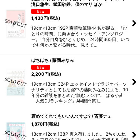
滝口悠生、武田砂鉄、僕のマリ ほか
1,430
円
(税込)
19cm×13cm 192P 豪華執筆陣44名が綴る、「ひ
とりの時間」に向き合うエッセイ・アンソロジ
ー。 自分自身をひとりじめ。24時間365日、いつ
でも何かと繋がる時代。 見えて…
ぼちぼち / 藤岡みなみ
2,200
円
(税込)
19cm×13cm 324P エッセイストでラジオパーソ
ナリティとしても活躍中の藤岡みなみによる、10
年分の雑談をまとめた“読むラジオ”。 はるか昔
「人気DJランキング」AM部門第1…
褒めてくれてもいいんですよ? / 斉藤ナミ
1,870
円
(税込)
18cm×12cm 138P 再入荷しました。 2ちゃんね
る・ブログにルーツを持ち、noteが主催する「創