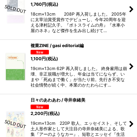
1,760
円
(税込)
18cm×13cm 208P 再入荷しました。 2005年
に太宰治賞受賞作でデビューし、今年20周年を迎
える津村記久子。『ポトスライムの舟』『水車小
屋のネネ』など傑作を生み出し続けて…
複業ZINE / gasi editorial編
1,100
円
(税込)
19cm×13cm 62P 再入荷しました。 終身雇用は崩
壊、非正規職が増大し、年金は当てにならず、い
まや「死ぬまで働く」が当たり前。先行き不安な
社会情勢が続く中、本業のかたわらにす…
日々のあわあわ / 寺井奈緒美
2,200
円
(税込)
19cm×13cm 220P 歌人、エッセイスト、そして
土人形作家として大注目の寺井奈緒美による、歌
集『アーのようなカー』、短歌とエッセイ『生活