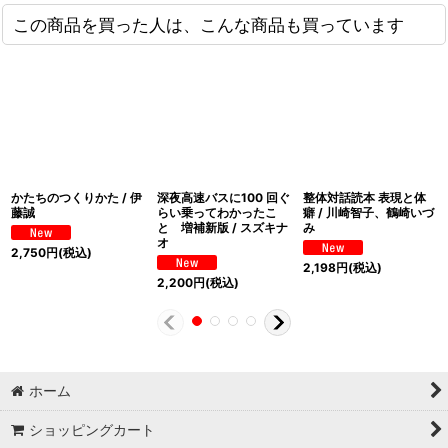
この商品を買った人は、こんな商品も買っています
かたちのつくりかた / 伊
深夜高速バスに100 回ぐ
整体対話読本 表現と体
藤誠
らい乗ってわかったこ
癖 / 川崎智子、鶴崎いづ
と 増補新版 / スズキナ
み
オ
2,750
円
(税込)
2,198
円
(税込)
2,200
円
(税込)
ホーム
ショッピングカート