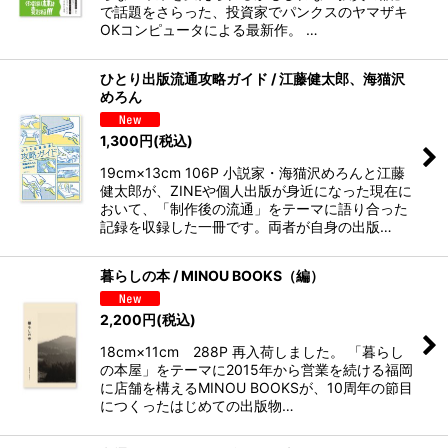
で話題をさらった、投資家でパンクスのヤマザキ
OKコンピュータによる最新作。 …
ひとり出版流通攻略ガイド / 江藤健太郎、海猫沢
めろん
1,300
円
(税込)
19cm×13cm 106P 小説家・海猫沢めろんと江藤
健太郎が、ZINEや個人出版が身近になった現在に
おいて、「制作後の流通」をテーマに語り合った
記録を収録した一冊です。両者が自身の出版…
暮らしの本 / MINOU BOOKS（編）
2,200
円
(税込)
18cm×11cm 288P 再入荷しました。 「暮らし
の本屋」をテーマに2015年から営業を続ける福岡
に店舗を構えるMINOU BOOKSが、10周年の節目
につくったはじめての出版物…