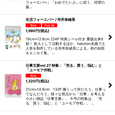
フォーエバー』『おめでたい人』に続く、待望の
最…
生活フォーエバー / 寺井奈緒美
1,980
円
(税込)
19cm×12.8cm 224P 特典シール付き 重版出来6
刷！ 歌人として活動するほか、habotan名義で土
人形を制作している寺井奈緒美による、初の短歌
＆エッセイ集。 …
仕事文脈vol.27 特集：「売る、買う、悩む」と
「ユーモア作戦」
1,320
円
(税込)
21cm×14.8cm 132P 働くって何だろう。仕事っ
てなんだろう。様々な視点から「仕事」を考える
小さい雑誌『仕事文脈』。 今号の特集は、「売
る、買う、悩む」と「ユーモア作戦」。 …