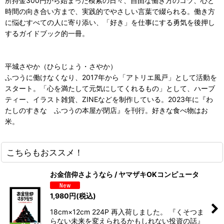
所持金300円から始まった模索の日々、自由な働き方のコツ、心と
時間の向き合い方まで、実践的でやさしい言葉で綴られる。働き方
に悩むすべての人に寄り添い、「好き」を仕事にする勇気を後押し
するガイドブック的一冊。
平城さやか（ひらじょう・さやか）
ふつうに働けなくなり、2017年から「アトリエ風戸」として活動を
スタート。「心を満たして元気にしてくれるもの」として、ハーブ
ティー、イラスト雑貨、ZINEなどを制作している。2023年に『わ
たしのすきな ふつうの本屋が閉店』を刊行。好きな食べ物はお
米。
こちらもおススメ！
お金信仰さようなら / ヤマザキOKコンピュータ
1,980
円
(税込)
18cm×12cm 224P 再入荷しました。 『くそつま
らない未来を変えられるかもしれない投資の話』