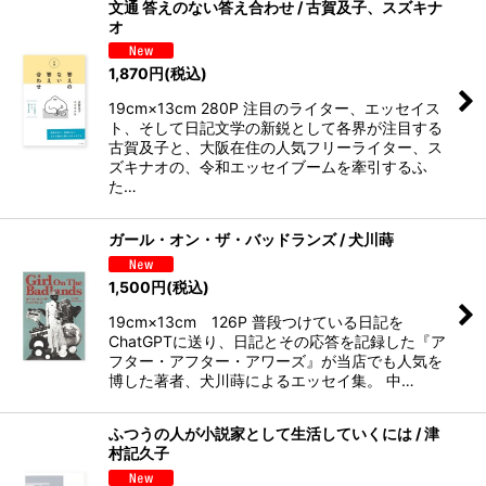
文通 答えのない答え合わせ / 古賀及子、スズキナ
オ
1,870
円
(税込)
19cm×13cm 280P 注目のライター、エッセイス
ト、そして日記文学の新鋭として各界が注目する
古賀及子と、大阪在住の人気フリーライター、ス
ズキナオの、令和エッセイブームを牽引するふ
た…
ガール・オン・ザ・バッドランズ / 犬川蒔
1,500
円
(税込)
19cm×13cm 126P 普段つけている日記を
ChatGPTに送り、日記とその応答を記録した『ア
フター・アフター・アワーズ』が当店でも人気を
博した著者、犬川蒔によるエッセイ集。 中…
ふつうの人が小説家として生活していくには / 津
村記久子