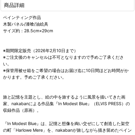
商品詳細
ペインティング作品
木製パネル/漆喰/油絵具
サイズ約：28.5cm×29cm
※期間限定販売（2026年2月10日まで）
※ご注文後のキャンセルは不可となりますので予めご了承くださ
い。
※保管用被せ箱をご希望の場合はお届け迄に10日間ほどお時間がか
かります。予めご了承ください。
旅と記憶を主題とし、絵の中を旅するように風景を描いてきた画
家、nakabanによる作品集『In Modest Blue』（ELVIS PRESS）の
収録作品（原画）。
『In Modest Blue』は、記憶と想像を綯い交ぜにして創造した架空
の町「Harlowe Mere」を、nakabanが旅しながら描き留めたペイン