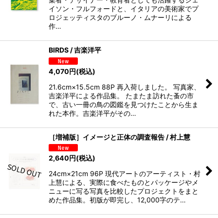
イソン・フルフォードと、イタリアの美術家でプ
ロジェッティスタのブルーノ・ムナーリによる
作…
BIRDS / 吉楽洋平
4,070
円
(税込)
21.6cm×15.5cm 88P 再入荷しました。 写真家、
吉楽洋平による作品集。 たまたま訪れた蚤の市
で、古い一冊の鳥の図鑑を見つけたことから生ま
れた本作。吉楽洋平がその…
［増補版］イメージと正体の調査報告 / 村上慧
2,640
円
(税込)
24cm×21cm 96P 現代アートのアーティスト・村
上慧による、実際に食べたものとパッケージやメ
ニューに写る写真を比較したプロジェクトをまと
めた作品集。初版が即完し、12,000字のテ…