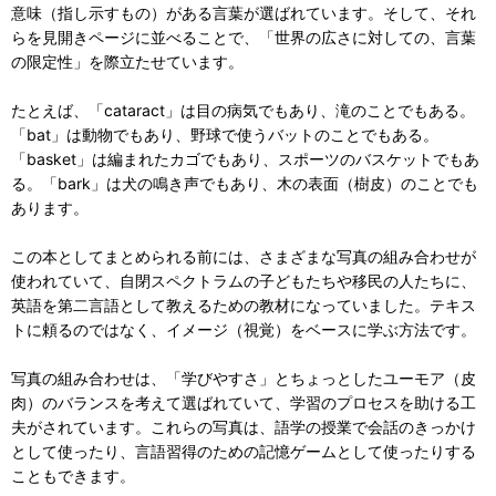
意味（指し示すもの）がある言葉が選ばれています。そして、それ
らを見開きページに並べることで、「世界の広さに対しての、言葉
の限定性」を際立たせています。
たとえば、「cataract」は目の病気でもあり、滝のことでもある。
「bat」は動物でもあり、野球で使うバットのことでもある。
「basket」は編まれたカゴでもあり、スポーツのバスケットでもあ
る。「bark」は犬の鳴き声でもあり、木の表面（樹皮）のことでも
あります。
この本としてまとめられる前には、さまざまな写真の組み合わせが
使われていて、自閉スペクトラムの子どもたちや移民の人たちに、
英語を第二言語として教えるための教材になっていました。テキス
トに頼るのではなく、イメージ（視覚）をベースに学ぶ方法です。
写真の組み合わせは、「学びやすさ」とちょっとしたユーモア（皮
肉）のバランスを考えて選ばれていて、学習のプロセスを助ける工
夫がされています。これらの写真は、語学の授業で会話のきっかけ
として使ったり、言語習得のための記憶ゲームとして使ったりする
こともできます。