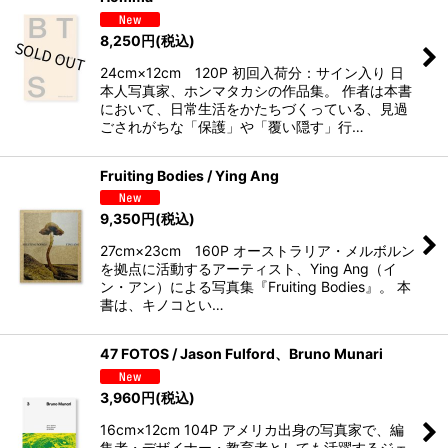
8,250
円
(税込)
24cm×12cm 120P 初回入荷分：サイン入り 日
本人写真家、ホンマタカシの作品集。 作者は本書
において、日常生活をかたちづくっている、見過
ごされがちな「保護」や「覆い隠す」行…
Fruiting Bodies / Ying Ang
9,350
円
(税込)
27cm×23cm 160P オーストラリア・メルボルン
を拠点に活動するアーティスト、Ying Ang（イ
ン・アン）による写真集『Fruiting Bodies』。 本
書は、キノコとい…
47 FOTOS / Jason Fulford、Bruno Munari
3,960
円
(税込)
16cm×12cm 104P アメリカ出身の写真家で、編
集者・デザイナー・教育者としても活躍するジェ