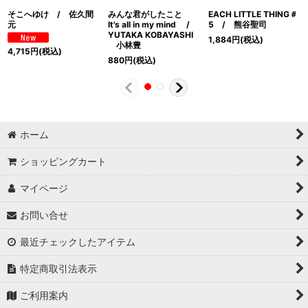
そこへゆけ / 佐久間
みんな君がしたこと
EACH LITTLE THING＃
元
It's all in my mind /
5 / 熊谷聖司
YUTAKA KOBAYASHI
1,884
円
(税込)
小林豊
4,715
円
(税込)
880
円
(税込)
ホーム
ショッピングカート
マイページ
お問い合せ
最近チェックしたアイテム
特定商取引法表示
ご利用案内