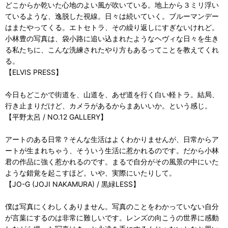
どこからか乾いた心地のよい風が吹いている。地上から３ミリ浮い
ているような、逸脱した視線。日々は続いていく。ブルーマンデー
はまたやってくる。エトセトラ、その繰り返しにすぎないけれど。
小林豊の写真は、袋小路に追い込まれたようなヘヴィな日々を生き
る私たちに、こんな洗練されたやり方もあるってことを教えてくれ
る。
【ELVIS PRESS】
今日もどこかで街道を、山道を、あぜ道を行く白い軽トラ。結局、
行き止まりだけど、カメラがあるからまあいいか。という感じ。
【平野太呂 / NO.12 GALLERY】
アートのある日常？そんな生活はよくわかりませんが、日常からア
ートが生まれちゃう、そういう生活に惹かれるのです。だから小林
君の作品に強く惹かれるのです。まるで自分がその風景の中にいた
ような錯覚を起こすほど。いや、実際にいたりして。
【JO-G (JOJI NAKAMURA) / 黒緑LESS】
僕は写真にくわしくありません。写真のことをわかっていない自分
が言葉にするのは非常に難しいです。レンズの向こうの世界に感動