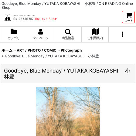
Goodbye, Blue Monday / YUTAKA KOBAYASHI 小林豊 / ON READING Online
Shop
カート
カテゴリ
マイページ
商品検索
ご利用案内
ホーム
>
ART / PHOTO / COMIC
>
Photograph
>
Goodbye, Blue Monday / YUTAKA KOBAYASHI 小林豊
Goodbye, Blue Monday / YUTAKA KOBAYASHI 小
林豊