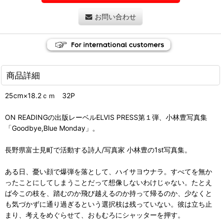
お問い合わせ
商品詳細
25cm×18.2ｃｍ 32P
ON READINGの出版レーベルELVIS PRESS第１弾、小林豊写真集
「Goodbye,Blue Monday」。
長野県富士見町で活動する詩人/写真家 小林豊の1st写真集。
ある日、憂い顔で爆弾を落として、ハイサヨウナラ。すべてを無か
ったことにしてしまうことだって想像しないわけじゃない。たとえ
ば今この枝を、踏むのか飛び越えるのか持って帰るのか、少なくと
も気づかずに通り過ぎるという選択枝は残っていない。彼は立ち止
まり、考えをめぐらせて、おもむろにシャッターを押す。