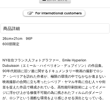
商品詳細
26cm×21cm 96P
600部限定
NY在住フランス人フォトグラファー、Emile Hyperion
Dubuisson（エミール・ハイペリオン・デュブイソン）の作品集。
90年代初頭に旧ソ連に関するドキュメンタリー映画の撮影でロシ
ア・シベリアを訪れた作者が、極限の環境の中でなかなか進まない
映画撮影の合間に立ち寄ったシベリア・ヤマル半島に住む人々や街
並を捉えた作品で構成されている。高性能印刷技術によってイメー
ジに浮かび上がる修復不可能の為に残されたフィルムのダメージ
が、ロシアという過酷な環境をより感じさせる演出となっている。