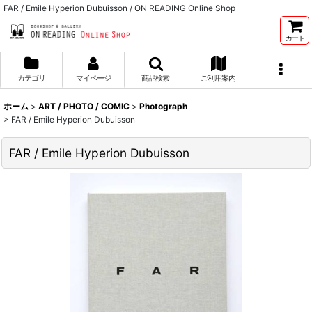
FAR / Emile Hyperion Dubuisson / ON READING Online Shop
カート
カテゴリ
マイページ
商品検索
ご利用案内
ホーム
>
ART / PHOTO / COMIC
>
Photograph
>
FAR / Emile Hyperion Dubuisson
FAR / Emile Hyperion Dubuisson