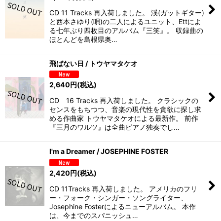
CD 11 Tracks 再入荷しました。 渓(ガットギター)
と西本さゆり(唄)の二人によるユニット、Ettによ
る七年ぶり四枚目のアルバム『三笑』。 収録曲の
ほとんどを島根県奥…
飛ばない日 / トウヤマタケオ
2,640
円
(税込)
CD 16 Tracks 再入荷しました。 クラシックの
センスをもちつつ、音楽の現代性を貪欲に探し求
める作曲家 トウヤマタケオによる最新作。 前作
『三月のワルツ』は全曲ピアノ独奏でし…
I'm a Dreamer / JOSEPHINE FOSTER
2,420
円
(税込)
CD 11Tracks 再入荷しました。 アメリカのフリ
ー・フォーク・シンガー・ソングライター、
Josephine Fosterによるニューアルバム。 本作
は、今までのスパニッシュ…