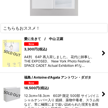
こちらもおススメ！
愛に生きて / 中山 正羅
3,300
円
(税込)
A4判 64P 再入荷しました。 花代に師事し、
THE EXPOSED、 New York Photo Festival、
SPACE CADET Actual Exhibition #1な…
福島 / Antoine d'Agata アントワン・ダガタ
16,500
円
(税込)
12.3cm×18.3cm 602P 限定 500部 サイン/イニ
シャルナンバー入り 娼婦、薬物中毒者、スラム街
など、常に極限にまで追い詰められた現実を直視