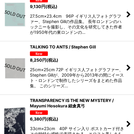
9,130
円
(税込)
27.5cm×23.4cm 96P イギリス人フォトグラフ
ァー、Stephen Gillの作品集。 長年ロンドンのハ
ックニーを撮影し、その文化を研究してきた作者
が1950年代の東ロンドンの…
TALKING TO ANTS / Stephen Gill
8,250
円
(税込)
25cm×25cm 72P イギリス人フォトグラファー、
Stephen Gillが、2009年から2013年の間にイース
ト・ロンドンで制作したシリーズをまとめた作品
集。 このシリーズ…
TRANSPARENCY IS THE NEW MYSTERY /
Mayumi Hosokura 細倉真弓
6,380
円
(税込)
33cm×23cm 40P サイン入り ポストカード付き
その独特な感性で表現される、エロスと美しさを