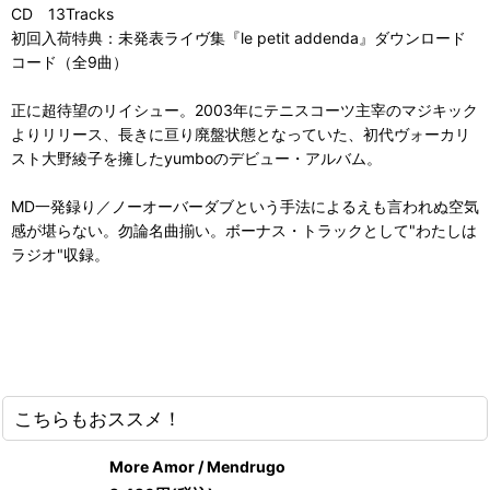
CD 13Tracks
初回入荷特典：未発表ライヴ集『le petit addenda』ダウンロード
コード（全9曲）
正に超待望のリイシュー。2003年にテニスコーツ主宰のマジキック
よりリリース、長きに亘り廃盤状態となっていた、初代ヴォーカリ
スト大野綾子を擁したyumboのデビュー・アルバム。
MD一発録り／ノーオーバーダブという手法によるえも言われぬ空気
感が堪らない。勿論名曲揃い。ボーナス・トラックとして"わたしは
ラジオ"収録。
こちらもおススメ！
More Amor / Mendrugo