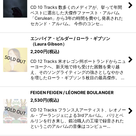
CD 10 Tracks 数多くのメディアが、挙って年間
ベストに選出した大傑作ファースト・アルバム
「Cerulean」から3年の時間を費やし発表された
セカンド・アルバム。 今作のコンセ…
エンパイア・ビルダー / ローラ・ギブソン
（Laura Gibson）
2,200
円
(税込)
CD 12 Tracks 米オレゴン州ポートランドからニュ
ーヨークへ、新天地で待ち受けた困難を乗り越
え、そのソングライティングの強さとしなやかさ
を増したローラ・ギブソン５枚目の最高傑作。 …
FEIGEN FEIGEN / LÉONORE BOULANGER
2,530
円
(税込)
CD 12 Tracks フランス人アーティスト、レオノー
ル・ブーランジェによる3rdアルバム。 パリとベ
ルリンを行き来し、鍛冶職人の工場で録音された
というこのアルバムの音像はコンピュー…