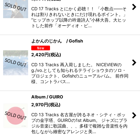
CD 17 Tracks とにかく必聴！！ 「小数点——そ
れは割りきれないときにだけ現れるポイント。」
“ヒップホップ以降の吟遊詩人”小林大吾。大ヒッ
トした前作「オーディオ・ビ…
よかんのじかん / Gofish
2,420
円
(税込)
CD 13 Tracks 再入荷しました。 NICEVIEWの
g./vo.としても知られるテライショウタのソロ・
プロジェクト、Gofishのニューアルバム。 前作同
様、コントラバス…
Album / GUIRO
2,970
円
(税込)
CD 13 Tracks 名古屋が誇るネオ・シティ・ポッ
プの金字塔、GUIROの1st Album。 ジャズにブラ
ジル音楽に歌謡曲、、、多様で複雑な音楽性を内
包しながら緻密なアレンジと美…