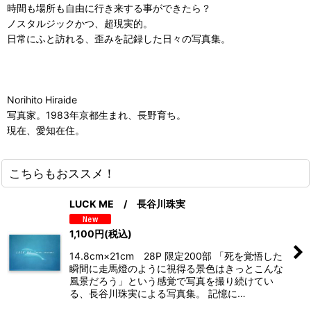
時間も場所も自由に行き来する事ができたら？
ノスタルジックかつ、超現実的。
日常にふと訪れる、歪みを記録した日々の写真集。
Norihito Hiraide
写真家。1983年京都生まれ、長野育ち。
現在、愛知在住。
こちらもおススメ！
LUCK ME / 長谷川珠実
1,100
円
(税込)
14.8cm×21cm 28P 限定200部 「死を覚悟した
瞬間に走馬燈のように視得る景色はきっとこんな
風景だろう」という感覚で写真を撮り続けてい
る、長谷川珠実による写真集。 記憶に…