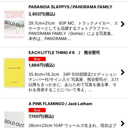
PARANOIA SLAPPYS / PANORAMA FAMILY
2,852
円
(税込)
29.7cm×21cm 60P MC、トラックメイカー、ス
ケーターとしても活躍するフォトグラファー、
PANORAMA FAMILY（Gomez）による写真集。
本作は、PANORAMA …
EACH LITTLE THING＃8 / 熊谷聖司
1,884
円
(税込)
25.8cm×18.2cm 24P 500部限定/エディション
ナンバー付/サイン入り 写真家、熊谷聖司が、3.11
以降をきっかきに、あらためて写真を撮る事、そ
れを発表することについて考え、…
A PINK FLAMINGO / Jack Latham
7,150
円
(税込)
28cm×23cm 104P ウェールズ生まれ、現在はブ