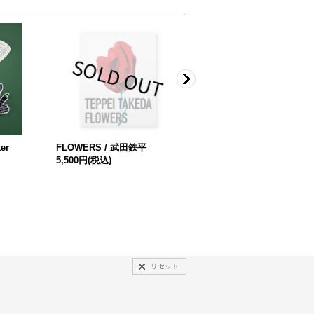
er
FLOWERS / 武田鉄平
Vanishing Workflows (2nd 
5,500円
(税込)
dition) / Xavier Antin グザヴ
ィエ・アンティン
6,600円
(税込)
リセット