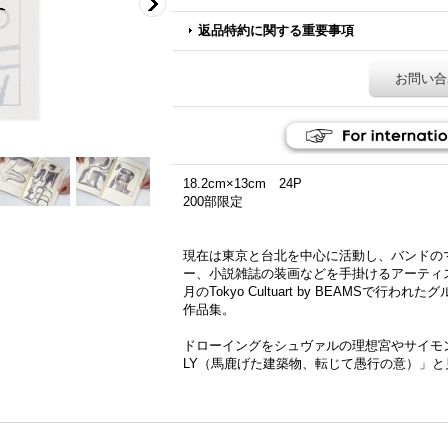
返品特約に関する重要事項
お問い合
18.2cm×13cm 24P
200部限定
現在は東京と台北を中心に活動し、バンドの
ー、小説雑誌の装画などを手掛けるアーティス
月のTokyo Cultuart by BEAMSで
作品集。
ドローイングをシュヴァルの理想宮やサイモン
LY（馬鹿げた建築物、転じて愚行の意）」と