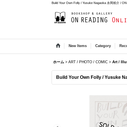
Build Your Own Folly / Yusuke Nagaoka 永岡裕介 / O
New Items
Category
Rec
ホーム
>
ART / PHOTO / COMIC
>
Art / Ill
Build Your Own Folly / Yusuk