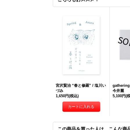
宮沢賢治 “春と修羅” / 塩川い
gatherin
づみ
今井麗
1,650円
(税込)
5,100円
(
この商品を買った人は、こんな商