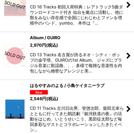
CD 16 Tracks 初回入荷特典：レアトラック5曲ダ
ウンロードコード付き 仙台を拠点に活動し、他に
類をみない存在感で全国にじわじわとファンを増
殖中のバンド、yumbo。 本作は『…
Album / GUIRO
2,970
円
(税込)
CD 13 Tracks 名古屋が誇るネオ・シティ・ポッ
プの金字塔、GUIROの1st Album。 ジャズにブラ
ジル音楽に歌謡曲、、、多様で複雑な音楽性を内
包しながら緻密なアレンジと美…
はるやすみのよる / 小島ケイタニーラブ
2,546
円
(税込)
CD 11 Tracks 古川日出男、管啓次郎、柴田元幸ら
とともに行ってきた朗読劇『銀河鉄道の夜』の活
動をはじめ、いとうせいこう、黒田征太郎など毎
回多彩なゲストとコラボレーションしたきたイベ
ン…