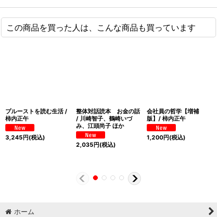
この商品を買った人は、こんな商品も買っています
プルーストを読む生活 /
整体対話読本 お金の話
会社員の哲学【増補
柿内正午
/ 川崎智子、鶴崎いづ
版】/ 柿内正午
み、江頭尚子 ほか
3,245
円
(税込)
1,200
円
(税込)
2,035
円
(税込)
ホーム