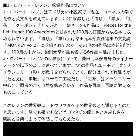
■J・ロバート・レノン、収録作品について
J・ロバート・レノンはアメリカの小説家で、現在、コーネル大学で
創作と英文学を教えています。CDに収録した「道順」「軍服」「紅
茶」「クーポン」「たそがれ」「短さ」の6作品は、Pieces for the
Left Hand: 100 Anecdotesと題された100篇の短篇から成る本に収
められています。「道順」「軍服」は柴田元幸が責任編集の文芸誌
『MONKEY vol.2』に収録されており、その他の4作品は本邦初訳で
す。100篇の中から、柴田元幸が最も愛する6作品を選びました。
J・ロバート・レノンの世界観について、柴田元幸が自身のライナー
ノーツで以下のように述べています。“どの作品もユーモア（光）と
メランコリー（影）が織り交ぜられていて、配分はそれぞれ違うが
（たとえば「軍服」はユーモア主流だし、「紅茶」はメランコリー
中心）、両者のごく自然な絡み合いが、作品を再読・再聴に耐える
ものにしている”
このレノンの世界観は、トウヤマタケオの世界観とも通じるものだ
と思います。昼でも夜でもない“たそがれ”の優しさとさみしさを、
朗読と音楽によって体感してもらえたら。