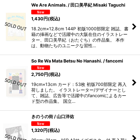
We Are Animals. / 田口美早紀 Misaki Taguchi
1,430
円
(税込)
18.2cm×12.8cm 144P 初版1000部限定 雑誌、書
籍の挿画などで活躍中の大阪在住のイラストレー
ター、田口美早紀（おたぐち）の作品集。 本作
は、動物たちのユニークな習性…
So Re Wa Mata Betsu No Hanashi. / fancomi
2,750
円
(税込)
19cm×13cm カード：53枚 初版700部限定 再入
荷しました。 イラストレーター/デザイナーとし
て、雑誌、広告等で活躍中のfancomiによるカー
ド型の作品集。 国立…
きのうの街 / 山口洋佑
1,320
円
(税込)