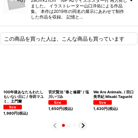
29cm×21cm 16P A2サイズポスター付 再入荷し
ました。 イラストレーター山口洋佑による作品
集。 本作は2019年の同名の展示にあわせて制作
した作品を収録。 記憶と…
この商品を買った人は、こんな商品も買っています
100年後あなたもわたし
宮沢賢治 “春と修羅” / 塩
We Are Animals. / 田口
もいない日に / 寺田マユ
川いづみ
美早紀 Misaki Taguchi
ミ、土門蘭
1,650
円
(税込)
1,430
円
(税込)
1,980
円
(税込)