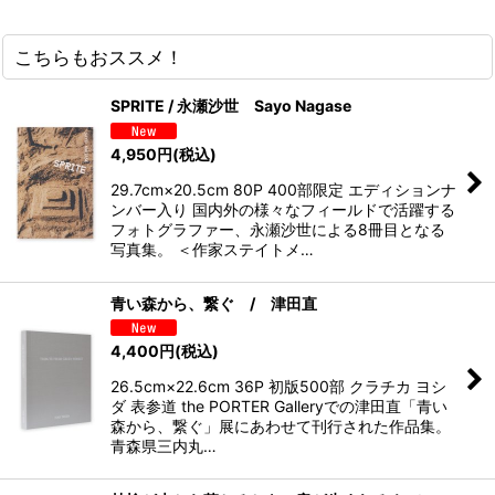
こちらもおススメ！
SPRITE / 永瀬沙世 Sayo Nagase
4,950
円
(税込)
29.7cm×20.5cm 80P 400部限定 エディションナ
ンバー入り 国内外の様々なフィールドで活躍する
フォトグラファー、永瀬沙世による8冊目となる
写真集。 ＜作家ステイトメ…
青い森から、繋ぐ / 津田直
4,400
円
(税込)
26.5cm×22.6cm 36P 初版500部 クラチカ ヨシ
ダ 表参道 the PORTER Galleryでの津田直「青い
森から、繋ぐ」展にあわせて刊行された作品集。
青森県三内丸…