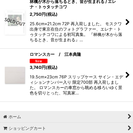
林檎が木から落ちるとき、音が生まれる / エレ
ナ・トゥタッチコワ
2,750
円
(税込)
25.6cm×21.2cm 72P 再入荷しました。 モスクワ
出身で東京在住のフォトグラファー、エレナ・ト
ゥタッチコワによる初写真集。 『林檎が木から落
ちるとき、音が生まれる』…
ロマンスカー / 江本典隆
3,740
円
(税込)
19.5cm×23cm 76P スリップケース サイン・エデ
ィションナンバー入り 限定700部 再入荷しまし
た。 ロマンスカーの車窓から眺める移ろいゆく景
色を切りとった、写真家…
ホーム
ショッピングカート