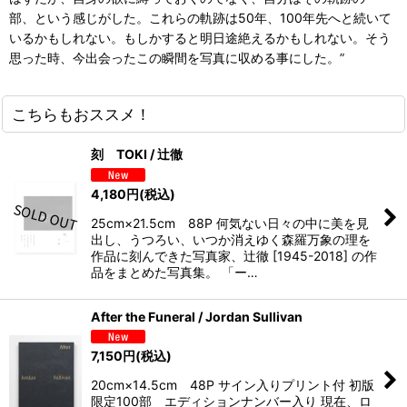
部、という感じがした。これらの軌跡は50年、100年先へと続いて
いるかもしれない。もしかすると明日途絶えるかもしれない。そう
思った時、今出会ったこの瞬間を写真に収める事にした。”
こちらもおススメ！
刻 TOKI / 辻徹
4,180
円
(税込)
25cm×21.5cm 88P 何気ない日々の中に美を見
出し、うつろい、いつか消えゆく森羅万象の理を
作品に刻んできた写真家、辻徹 [1945-2018] の作
品をまとめた写真集。 「ー…
After the Funeral / Jordan Sullivan
7,150
円
(税込)
20cm×14.5cm 48P サイン入りプリント付 初版
限定100部 エディションナンバー入り 現在、ロ