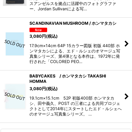
スアンゼルスを拠点に活躍中のフォトグラファ
ー、Jordan Sullivanによる写…
SCANDINAVIAN MUSHROOM / ホンマタカシ
3,080
円
(税込)
17.9cm×14cm 64P 15カラー図版 初版 440部 ホ
ンマタカシによる、エド・ルシェのオマージュ写
真集シリーズ、第4弾となる本作は、1972年に発
行された「COLORED PEO…
BABYCAKES / ホンマタカシ TAKASHI
HOMMA
3,080
円
(税込)
19.1cm×15.1cm 52P 初版400部 ホンマタカ
シ、田中義久、POST の三者による共同プロジェ
クトとして2014年にスタートしたエド・ルシェへ
のオマージュ写真集シリーズ。 …