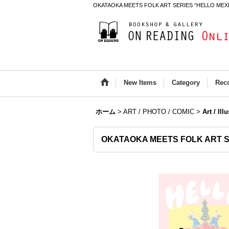
OKATAOKA MEETS FOLK ART SERIES “HELLO MEXI
New Items
Category
Rec
ホーム
>
ART / PHOTO / COMIC
>
Art / Ill
OKATAOKA MEETS FOLK ART 