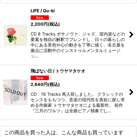
LIFE / Qu-ki
2,200
円
(税込)
CD 8 Tracks ボサノヴァ、ジャズ、室内楽などの
要素を独自の解釈でブレンドし、日々の暮らしの
中にある景色や心の動きを丁寧に描く、名古屋を
拠点に活動中のインストゥルメンタルミュージ
ッ…
飛ばない日 / トウヤマタケオ
2,640
円
(税込)
CD 16 Tracks 再入荷しました。 クラシックの
センスをもちつつ、音楽の現代性を貪欲に探し求
める作曲家 トウヤマタケオによる最新作。 前作
『三月のワルツ』は全曲ピアノ独奏でし…
この商品を買った人は、こんな商品も買っています