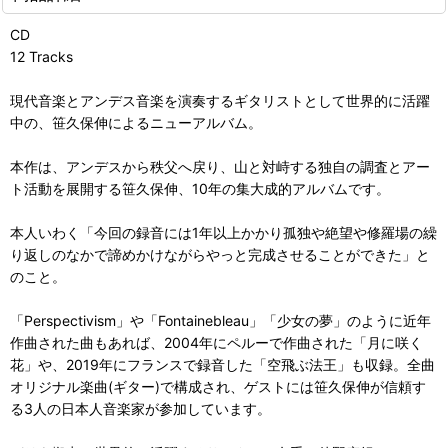
CD
12 Tracks
現代音楽とアンデス音楽を演奏するギタリストとして世界的に活躍
中の、笹久保伸によるニューアルバム。
本作は、アンデスから秩父へ戻り、山と対峙する独自の調査とアー
ト活動を展開する笹久保伸、10年の集大成的アルバムです。
本人いわく「今回の録音には1年以上かかり孤独や絶望や修羅場の繰
り返しのなかで諦めかけながらやっと完成させることができた」と
のこと。
「Perspectivism」や「Fontainebleau」「少女の夢」のように近年
作曲された曲もあれば、2004年にペルーで作曲された「月に咲く
花」や、2019年にフランスで録音した「空飛ぶ法王」も収録。全曲
オリジナル楽曲(ギター)で構成され、ゲストには笹久保伸が信頼す
る3人の日本人音楽家が参加しています。