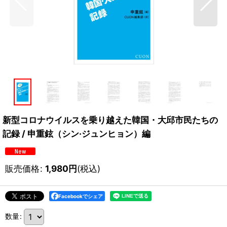
新型コロナウイルスを乗り越えた韓国・大邱市民たちの
記録 / 申重鉉（シン·ジュンヒョン）編
販売価格
:
1,980
円
(税込)
Facebookでシェア
数量
: