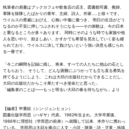
執筆者の肩書はブックカフェや飲食店の店主、図書館司書、教師、
軍隊を除隊したばかりの青年、主婦、詩人、作家…‥と様々です。
ウイルスの脅威におびえ、心無い中傷に傷つき、 明日の生活がどう
なるのか不安に押しつぶされそうになる――その体験は、今の日本
と重なるところが多々あります。 同時にそのような時でも家族や他
人を思いやり、励ましあい、かすかでも希望を見出していく姿も綴
られており、ウイルスに決して負けないという強い決意も感じられ
る一冊です。
「今この瞬間を記録に残し、将来、すべての人たちに他山の石とし
てもらおう。 そうして、どんな困難にぶつかっても立ち直る勇気を
持てるようにしよう。 これは大邱の出版社だからできることだし、
大邱の出版社だからこそ果たすべき使命だと思った」
「編集者のことば――もっと明るい大邱の春を待ちながら」より
【編者】申重鉉（シン·ジュンヒョン）
図書出版学而思（ハギサ）代表。 1962年生まれ。大学卒業後、
1986年に理想社（学而思の前身）へ就職して以来、本作りに携わっ
ている。 学而思は大邱を拠点に人文・小説・随筆・詩・児童・地域