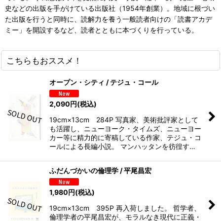
史などの出版を手がけている出版社（1954年創業）。地域に根づい
た出版を行うと同時に、読解力を養う一般読者向けの「読書アカデ
ミー」を開設するなど、読者とともに本づくりを行っている。
こちらもおススメ！
オープン・シティ / テジュ・コール
2,090
円
(税込)
19cm×13cm 284P 写真家、美術批評家として
も活躍し、ニューヨーク・タイムズ、ニューヨー
カー等に精力的に寄稿している作家、テジュ・コ
ールによる長編小説。 マンハッタンを彷徨す…
ふだんづかいの倫理学 / 平尾昌宏
1,980
円
(税込)
19cm×13cm 395P 再入荷しました。 哲学者、
倫理学者の平尾昌宏が、モラルなき現代に正義・