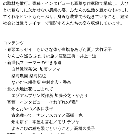
の取材を敢行。寄稿・インタビューも豪華な作家陣で構成し、人び
との暮らしに欠かせない農業の姿、ふだんの生活を豊かなものにし
てくれるヒントもたっぷり。身近な農業で今起きていること、経済
社会とは違うレイヤーで奮闘する人たちの姿を収録しています。
コンテンツ：
・巻頭エッセイ ちいさな体が白旗をあげた夏／大竹昭子
・りんごを巡る ふたりの旅／渡邉正典・井上一道
・新世代ファーマーの生きる道
自然派喫茶Sol 加藤ソフィ
柴海農園 柴海祐也
なかむら耕作所 中村光宏・香奈
・北の大地は花に囲まれて
エゾアムプリン製作所 加藤公之・かおり
・寄稿・インタビュー それぞれの"農"
畑とおやつ／坂口恭平
古来種って、ナンデスカ？／高橋一也
畑を耕す、本屋を営む／モリ テツヤ
よろこびの種を繋ぐということ／高橋久美子