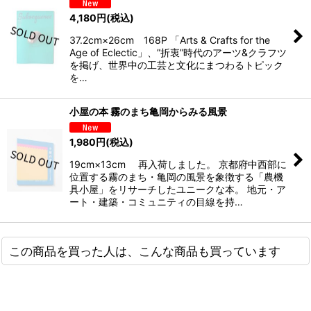
4,180
円
(税込)
37.2cm×26cm 168P 「Arts & Crafts for the
Age of Eclectic」、”折衷”時代のアーツ&クラフツ
を掲げ、世界中の工芸と文化にまつわるトピック
を…
小屋の本 霧のまち亀岡からみる風景
1,980
円
(税込)
19cm×13cm 再入荷しました。 京都府中西部に
位置する霧のまち・亀岡の風景を象徴する「農機
具小屋」をリサーチしたユニークな本。 地元・ア
ート・建築・コミュニティの目線を持…
この商品を買った人は、こんな商品も買っています