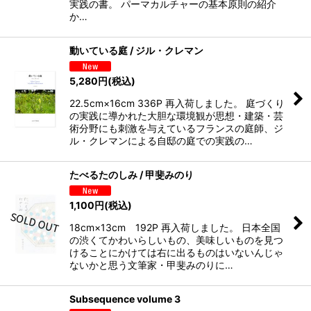
実践の書。 パーマカルチャーの基本原則の紹介
か…
動いている庭 / ジル・クレマン
5,280
円
(税込)
22.5cm×16cm 336P 再入荷しました。 庭づくり
の実践に導かれた大胆な環境観が思想・建築・芸
術分野にも刺激を与えているフランスの庭師、ジ
ル・クレマンによる自邸の庭での実践の…
たべるたのしみ / 甲斐みのり
1,100
円
(税込)
18cm×13cm 192P 再入荷しました。 日本全国
の渋くてかわいらしいもの、美味しいものを見つ
けることにかけては右に出るものはいないんじゃ
ないかと思う文筆家・甲斐みのりに…
Subsequence volume 3