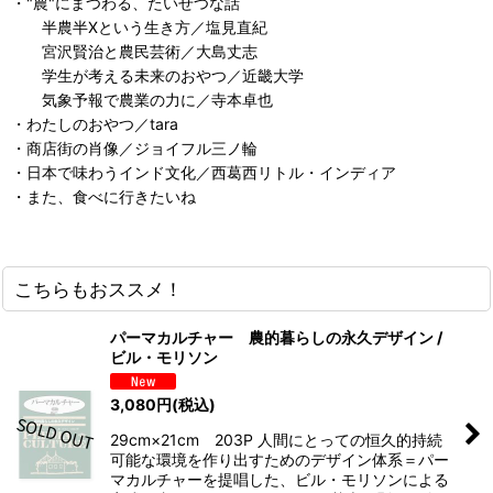
・"農"にまつわる、たいせつな話
半農半Xという生き方／塩見直紀
宮沢賢治と農民芸術／大島丈志
学生が考える未来のおやつ／近畿大学
気象予報で農業の力に／寺本卓也
・わたしのおやつ／tara
・商店街の肖像／ジョイフル三ノ輪
・日本で味わうインド文化／西葛西リトル・インディア
・また、食べに行きたいね
こちらもおススメ！
パーマカルチャー 農的暮らしの永久デザイン /
ビル・モリソン
3,080
円
(税込)
29cm×21cm 203P 人間にとっての恒久的持続
可能な環境を作り出すためのデザイン体系＝パー
マカルチャーを提唱した、ビル・モリソンによる