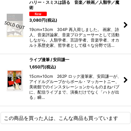
ハリー・スミスは語る 音楽／映画／人類学／魔
術
3,080
円
(税込)
19cm×13cm 304P 再入荷しました。 画家、詩
人、音楽評論家、音楽プロデューサーとして活動
しながら、人類学者、言語学者、音楽学者、オカ
ルト系歴史家、哲学者として様々な分野で活…
ライブ漫筆 / 安田謙一
1,650
円
(税込)
15cm×10cm 262P ロック漫筆家、安田謙一が、
アイドルグループからポール・マッカートニー、
美術館でのインスタレーションからものまねパブ
に、配信ライブまで、演奏だけでなく「ハトが出
る」瞬…
この商品を買った人は、こんな商品も買っています