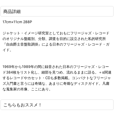
商品詳細
17cm×11cm 288P
ジャケット・イメージ研究室としておもにフリージャズ・レコード
のオリジナル盤鑑別、分類、調査を目的に設立された私的研究所
『自由爵士音盤取調掛』による日本のフリージャズ・レコード・ガ
イド。
1969年から1989年の間に録音された日本のフリージャズ・レコー
ド384枚をリスト化し、細部を見つめ、流れるままに語る。＋α関連
するレコードやカセット・CDも多数掲載。コンパクトなフリージャ
ズ入門書と言うには奇矯な、あまりに奇矯なディスクガイド。凡庸
な蒐集家の肖像、ここにあり。
こちらもおススメ！