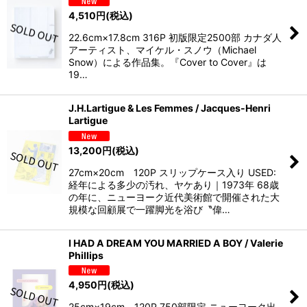
4,510
円
(税込)
22.6cm×17.8cm 316P 初版限定2500部 カナダ人
アーティスト、マイケル・スノウ（Michael
Snow）による作品集。 ​『Cover to Cover』は
19…
J.H.Lartigue & Les Femmes / Jacques-Henri
Lartigue
13,200
円
(税込)
27cm×20cm 120P スリップケース入り USED:
経年による多少の汚れ、ヤケあり｜1973年 68歳
の年に、ニューヨーク近代美術館で開催された大
規模な回顧展で一躍脚光を浴び〝偉…
I HAD A DREAM YOU MARRIED A BOY / Valerie
Phillips
4,950
円
(税込)
25cm×19cm 120P 750部限定 ニューヨーク出