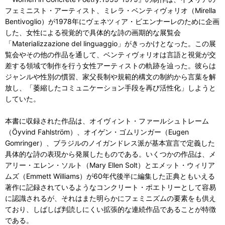
フェミニスト・アーティスト、ミレラ・ベンティヴォリオ（Mirella
Bentivoglio）が1978年にヴェネツィア・ビエンナーレのために企画
した、女性による視覚的で具体的な詩の画期的な展覧会
「Materializzazione del linguaggio」がきっかけとなった。​この展
覧会やその他の作品を通して、ベンティヴォリオは言語と視覚が交
差する領域で制作を行う女性アーティストの軌跡を辿った。彼らは
ジャンルや性別の慣習、家父長制や規範的構文の制約から言葉を解
放し、「萎縮したコミュニケーション手段を再び活性化」しようと
していた。
本書に収録された作品は、オイヴィント・ファールシュトレーム
（Öyvind Fahlström）、オイゲン・ゴムリンガー（Eugen
Gomringer）、ブラジルのノイガンドレス派が基本宣言で定義した
具体的な詩の表現から発展したものである。​いくつかの作品は、メ
アリー・エレン・ソルト（Mary Ellen Solt）とエメット・ウィリア
ムズ（Emmett Williams）が60年代後半に編集した正典ともいえる
著作に記録されているようなコンクリート・ポエトリーとして容易
に認識されるが、それはまた明らかにフェミニズムの要素をも供え
ており、しばしば判読しにくい拡張的な連続作品であることが特徴
である。