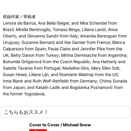
収録作家／寄稿者
Lenora de Barros, Ana Bella Geiger, and Mira Schendel from
Brazil; Mirella Bentivoglio, Tomaso Binga, Liliana Landi, Anna
Oberto, and Giovanna Sandri from Italy; Amanda Berenguer from
Uruguay; Suzanne Bernard and Ilse Garnier from France; Blanca
Calparsoro from Spain; Paula Claire and Jennifer Pike from the
UK; Betty Danon from Turkey; Mirtha Dermisache from Argentina;
Bohumila Grögerová from the Czech Republic; Ana Hatherly and
Salette Tavares from Portugal; Madeline Gins, Mary Ellen Solt,
Susan Howe, Liliane Lijn, and Rosmarie Waldrop from the US;
Irma Blank and Ruth Wolf-Rehfeldt from Germany; Chima Sunada
from Japan; and Katalin Ladik and Bogdanka Poznanović from
the former Yugoslavia.
こちらもおススメ！
Cover to Cover / Michael Snow