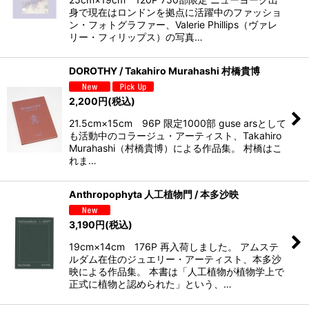
身で現在はロンドンを拠点に活躍中のファッショ
ン・フォトグラファー、Valerie Phillips（ヴァレ
リー・フィリップス）の写真…
DOROTHY / Takahiro Murahashi 村橋貴博
2,200
円
(税込)
21.5cm×15cm 96P 限定1000部 guse arsとして
も活動中のコラージュ・アーティスト、Takahiro
Murahashi（村橋貴博）による作品集。 村橋はこ
れま…
Anthropophyta 人工植物門 / 本多沙映
3,190
円
(税込)
19cm×14cm 176P 再入荷しました。 アムステ
ルダム在住のジュエリー・アーティスト、本多沙
映による作品集。 本書は「人工植物が植物学上で
正式に植物と認められた」という、…