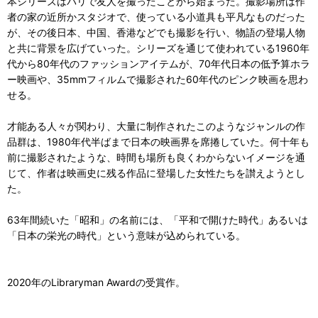
本シリーズはパリで友人を撮ったことから始まった。撮影場所は作
者の家の近所かスタジオで、使っている小道具も平凡なものだった
が、その後日本、中国、香港などでも撮影を行い、物語の登場人物
と共に背景を広げていった。シリーズを通じて使われている1960年
代から80年代のファッションアイテムが、70年代日本の低予算ホラ
ー映画や、35mmフィルムで撮影された60年代のピンク映画を思わ
せる。
才能ある人々が関わり、大量に制作されたこのようなジャンルの作
品群は、1980年代半ばまで日本の映画界を席捲していた。何十年も
前に撮影されたような、時間も場所も良くわからないイメージを通
じて、作者は映画史に残る作品に登場した女性たちを讃えようとし
た。
63年間続いた「昭和」の名前には、「平和で開けた時代」あるいは
「日本の栄光の時代」という意味が込められている。
2020年のLibraryman Awardの受賞作。