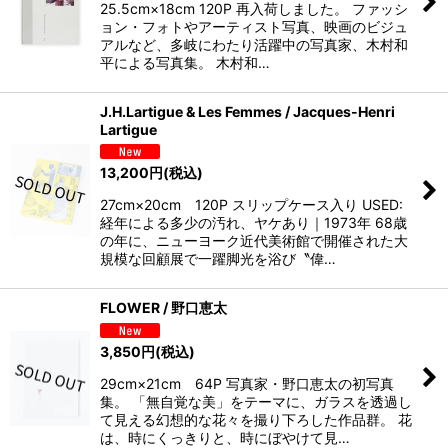
25.5cm×18cm 120P 再入荷しました。 ファッシ
ョン・フォトやアーティスト写真、映画のビジュ
アルなど、多岐にわたり活躍中の写真家、木村和
平による写真集。 木村和…
J.H.Lartigue & Les Femmes / Jacques-Henri
Lartigue
13,200
円
(税込)
27cm×20cm 120P スリップケース入り USED:
経年による多少の汚れ、ヤケあり｜1973年 68歳
の年に、ニューヨーク近代美術館で開催された大
規模な回顧展で一躍脚光を浴び〝偉…
FLOWER / 野口恵太
3,850
円
(税込)
29cm×21cm 64P 写真家・野口恵太の初写真
集。 「無自覚な美」をテーマに、ガラスを透過し
て見える幻想的な花々を撮り下ろした作品群。 花
は、時にくっきりと、時にぼやけて見…