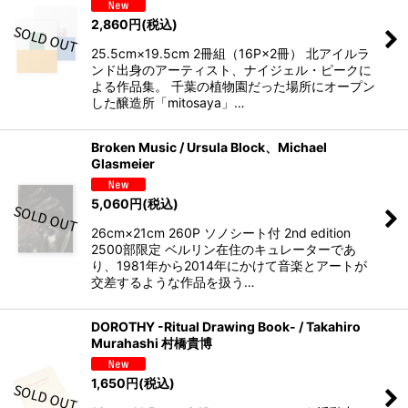
2,860
円
(税込)
25.5cm×19.5cm 2冊組（16P×2冊） 北アイルラ
ンド出身のアーティスト、ナイジェル・ピークに
よる作品集。 千葉の植物園だった場所にオープン
した醸造所「mitosaya」…
Broken Music / Ursula Block、Michael
Glasmeier
5,060
円
(税込)
26cm×21cm 260P ソノシート付 2nd edition
2500部限定 ベルリン在住のキュレーターであ
り、1981年から2014年にかけて音楽とアートが
交差するような作品を扱う…
DOROTHY -Ritual Drawing Book- / Takahiro
Murahashi 村橋貴博
1,650
円
(税込)