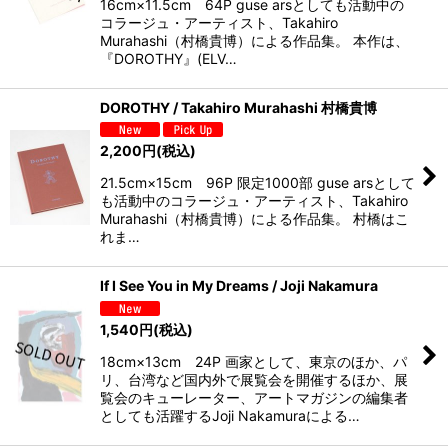
16cm×11.5cm 64P guse arsとしても活動中の
コラージュ・アーティスト、Takahiro
Murahashi（村橋貴博）による作品集。 本作は、
『DOROTHY』(ELV…
DOROTHY / Takahiro Murahashi 村橋貴博
2,200
円
(税込)
21.5cm×15cm 96P 限定1000部 guse arsとして
も活動中のコラージュ・アーティスト、Takahiro
Murahashi（村橋貴博）による作品集。 村橋はこ
れま…
If I See You in My Dreams / Joji Nakamura
1,540
円
(税込)
18cm×13cm 24P 画家として、東京のほか、パ
リ、台湾など国内外で展覧会を開催するほか、展
覧会のキューレーター、アートマガジンの編集者
としても活躍するJoji Nakamuraによる…