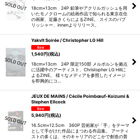
18cm×13cm 24P 鉛筆やアクリルガッシュを用
いたモノクロームの絵画作品で知られる東京在住
の画家、近藤さくらによるZINE。 スイスのパブ
リッシャー、innenよりリリース。
Yakvlt Soirée / Christopher LG Hill
1,540
円
(税込)
18cm×13cm 24P 限定150部 メルボルンを拠点
に活躍中のアーティスト、Christopher LG Hillに
よるZINE。 様々なメディアを参照したイメージ
を即興的にコ…
JEUX DE MAINS / Cécile Poimbœuf-Koizumi &
Stephen Ellcock
5,940
円
(税込)
16.5cm×12.5cm 360P 芸術家が「手」をテーマ
として手がけた作品にまつわる作品集。 アーティ
ストの多くは、そのキャリアのどこかで創造の普