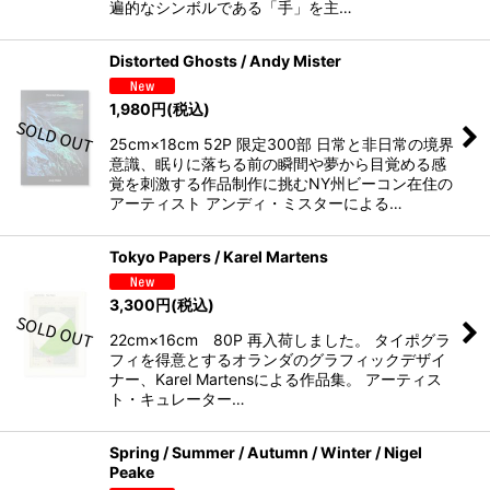
遍的なシンボルである「手」を主…
Distorted Ghosts / Andy Mister
1,980
円
(税込)
25cm×18cm 52P 限定300部 日常と非日常の境界
意識、眠りに落ちる前の瞬間や夢から目覚める感
覚を刺激する作品制作に挑むNY州ビーコン在住の
アーティスト アンディ・ミスターによる…
Tokyo Papers / Karel Martens
3,300
円
(税込)
22cm×16cm 80P 再入荷しました。 タイポグラ
フィを得意とするオランダのグラフィックデザイ
ナー、Karel Martensによる作品集。 アーティス
ト・キュレーター…
Spring / Summer / Autumn / Winter / Nigel
Peake