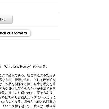
わせ
istiane Pooley）の作品集。
ての作品集である。社会構造の不安定さ
高なもの、憂鬱なもの、そして政治的な
は、作品を制作する際に記憶と歴史を通
事象や身体に伴う柔らかさが主流である
特別な質により保たれる。夢でもあり、
者をぼんやりと霞んだ場所にいるように
わからなくなる。過去と現在との時間の
、互いに反響を起こす。我々は、繰り返