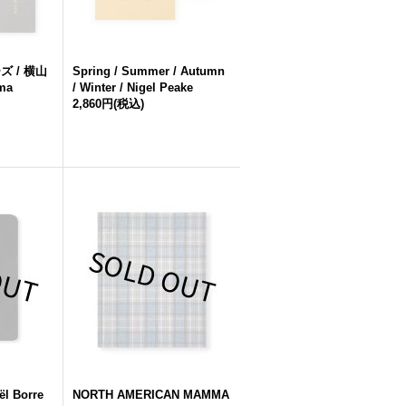
 / 横山
Spring / Summer / Autumn
ma
/ Winter / Nigel Peake
2,860円
(税込)
ël Borre
NORTH AMERICAN MAMMA