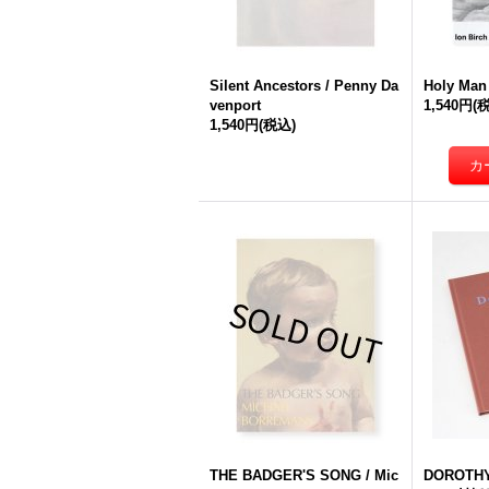
Silent Ancestors / Penny Da
Holy Man 
venport
1,540円
(
1,540円
(税込)
THE BADGER'S SONG / Mic
DOROTHY 