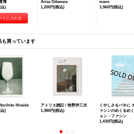
橋貴博
Arisa Odawara
mans
税込)
1,200円
(税込)
3,960円
(税込)
品も買っています
Norihito Hiraide
アトリエ雑記 / 牧野伊三夫
くやしさをバネに 
税込)
1,980円
(税込)
ァシンのめくるめく人
ョン・ファシン
1,430円
(税込)