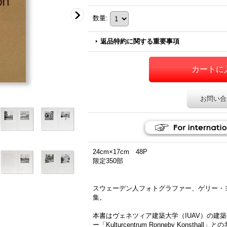
数量
:
返品特約に関する重要事項
お問い合
24cm×17cm 48P
限定350部
スウェーデン人フォトグラファー、ゲリー・ヨハンソ
集。
本書はヴェネツィア建築大学（IUAV）の建
ー「Kulturcentrum Ronneby Konst