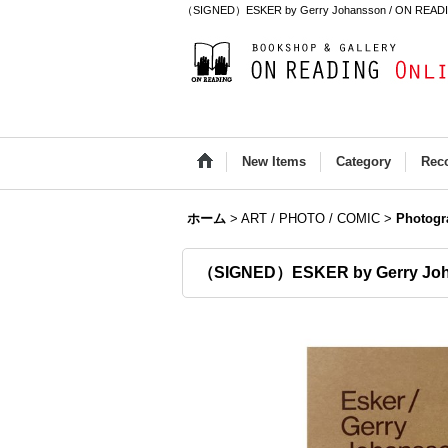
（SIGNED）ESKER by Gerry Johansson / ON READI
New Items
Category
Rec
ホーム
>
ART / PHOTO / COMIC
>
Photogr
（SIGNED）ESKER by Gerry Jo