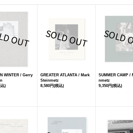
 WINTER / Gerry
GREATER ATLANTA / Mark
SUMMER CAMP / M
on
Steinmetz
nmetz
税込)
8,580円
(税込)
9,350円
(税込)