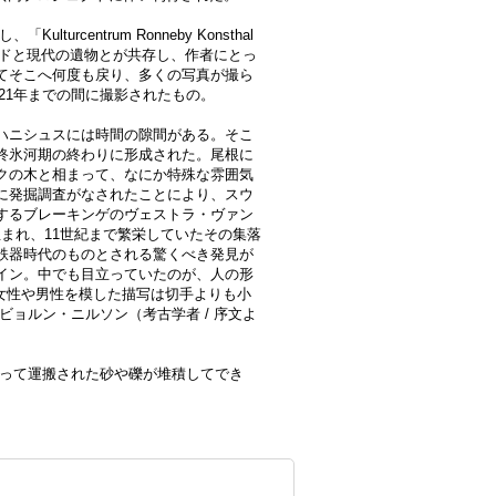
turcentrum Ronneby Konsthal
ードと現代の遺物とが共存し、作者にとっ
てそこへ何度も戻り、多くの写真が撮ら
021年までの間に撮影されたもの。
ハニシュスには時間の隙間がある。そこ
の最終氷河期の終わりに形成された。尾根に
クの木と相まって、なにか特殊な雰囲気
に発掘調査がなされたことにより、スウ
するブレーキンゲのヴェストラ・ヴァン
生まれ、11世紀まで繁栄していたその集落
鉄器時代のものとされる驚くべき発見が
イン。中でも目立っていたのが、人の形
た。女性や男性を模した描写は切手よりも小
ビョルン・ニルソン（考古学者 / 序文よ
よって運搬された砂や礫が堆積してでき