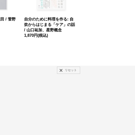
 / 菅野
自分のために料理を作る: 自
クリティカル・ワード ファ
炊からはじまる「ケア」の話
ションスタディーズ 私と社
/ 山口祐加、星野概念
と衣服の関係 / 蘆田裕史、藤
1,870円
(税込)
嶋陽子、宮脇千絵
2,420円
(税込)
リセット