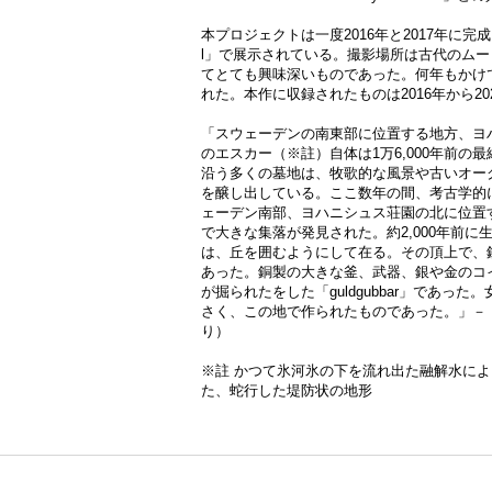
本プロジェクトは一度2016年と2017年に完成し、「Kul
l」で展示されている。撮影場所は古代のム
てとても興味深いものであった。何年もかけ
れた。本作に収録されたものは2016年から2
「スウェーデンの南東部に位置する地方、ヨ
のエスカー（※註）自体は1万6,000年前
沿う多くの墓地は、牧歌的な風景や古いオー
を醸し出している。ここ数年の間、考古学的
ェーデン南部、ヨハニシュス荘園の北に位置
で大きな集落が発見された。約2,000年前に
は、丘を囲むようにして在る。その頂上で、
あった。銅製の大きな釜、武器、銀や金のコ
が掘られたをした「guldgubbar」であっ
さく、この地で作られたものであった。」－ 
り）
※註 かつて氷河氷の下を流れ出た融解水に
た、蛇行した堤防状の地形