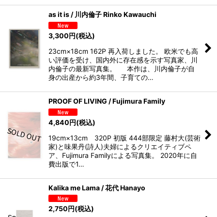
as it is / 川内倫子 Rinko Kawauchi
3,300
円
(税込)
23cm×18cm 162P 再入荷しました。 欧米でも高
い評価を受け、国内外に存在感を示す写真家、川
内倫子の最新写真集。 本作は、川内倫子が自
身の出産から約3年間、子育ての…
PROOF OF LIVING / Fujimura Family
4,840
円
(税込)
19cm×13cm 320P 初版 444部限定 藤村大(芸術
家)と味果丹(詩人)夫婦によるクリエイティブペ
ア、Fujimura Familyによる写真集。 2020年に自
費出版で1…
Kalika me Lama / 花代 Hanayo
2,750
円
(税込)