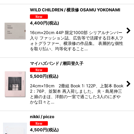
WILD CHILDREN / 横浪修 OSAMU YOKONAMI
4,400
円
(税込)
16cm×20cm 44P 限定1000部 シリアルナンバー
入り ファッション誌、広告等で活躍する日本人フ
ォトグラファー、横浪修の作品集。 表層的な個性
を取り払い、均等化すること…
マイハズバンド / 潮田登久子
5,500
円
(税込)
24cm×19cm 2冊組 Book 1: 122P、上製本 Book
2：76P、並製本 再入荷しました。 夫・島尾伸三
と娘のまほ、洋館の一室で過ごした3人のにぎや
かな日々と…
nikki / piczo
4,500
円
(税込)