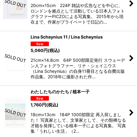
20cm×15cm 224P 雑誌や広告などを中心に、
ロンドンを拠点として活動している日本人フォト
グラファーPICZOによる写真集。 2015年から現
在まで、作家がプライベートで日記の…
Lina Scheynius 11 / Lina Scheynius
5,060
円
(税込)
21cm×14.8cm 64P 500部限定発行 スウェーデ
ン人フォトグラファー、リナ・シェイニウス
（Lina Scheynius）の自身11冊目となる自費出版
作品集。2018年に撮影された作…
わたしたちのかたち / 植本一子
1,760
円
(税込)
18cm×13cm 184P 1000部限定 再入荷しまし
た！ 写真家として、文筆家として、その類稀なる
才能を発揮している植本一子による写真集。 写真
集「うれしい生活」（2…