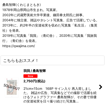
桑島智輝(くわじまともき)
1978年岡山県岡山市生まれ。写真家。
2002年に武蔵野美術大学卒業後、鎌田拳太郎氏に師事。
2004年に独立後、雑誌やタレント写真集、広告で活躍している。
2013年に、約2年半の安達祐実を収めた写真集「私生活」（集英
社）を発表。
2019年に写真集「我我」（青幻舎）、2020年に写真集「我旅我
行」（青幻舎）を発表。
https://qwajima.com/
こちらもおススメ！
我我 / 桑島智輝
2,750
円
(税込)
21cm×15cm 168P サイン入り 再入荷しまし
た。 雑誌や広告、写真集などでの撮影で活躍を続
けるフォトグラファー 桑島智輝が、その妻で俳優
の安達祐実を日々撮り続けた写真集…