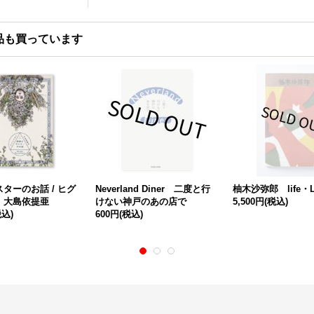
品も買っています
ターのお話 / ヒグ
Neverland Diner 二度と行
柚木沙弥郎 life・L
、大島依提亜
けない神戸のあの店で
5,500円
(税込)
税込)
600円
(税込)