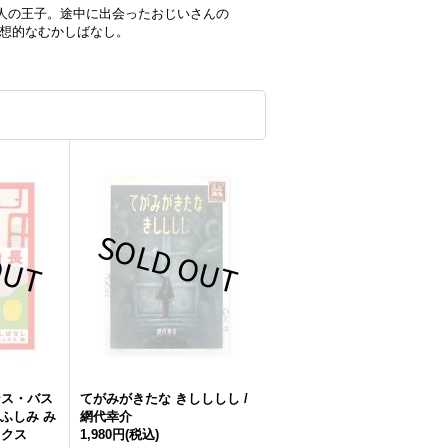
人の王子。途中に出会ったおじいさんの
幻想的なむかしばなし。
ンス・バス
てがみがきたな きしししし /
 ふしみ み
網代幸介
ックス
1,980円
(税込)