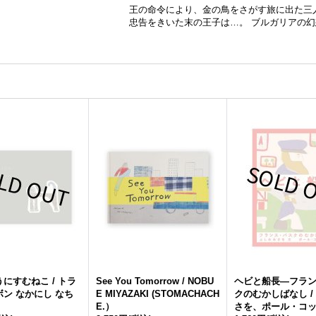
王の命令により、金の鳥をさがす旅に出た三
忠告をきいた末の王子は…。 ブルガリアの
にすむねこ / トラ
See You Tomorrow / NOBU
ヘビと船長―フラ
ン なかにし なち
E MIYAZAKI (STOMACHACH
クのむかしばなし /
E.）
さを、ポール・コ