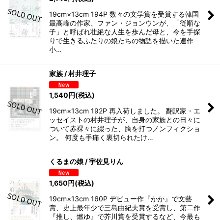
19cm×13cm 194P 数々の文学賞を受賞する韓国
最高峰の作家、ファン・ジョンウンが、「従順な
子」と呼ばれ壮絶な人生を歩んだ母と、今を手探
りで生きるふたりの娘たちの物語を描いた連作
小…
家族 / 村井理子
1,540
円
(税込)
19cm×13cm 192P 再入荷しました。 翻訳家・エ
ッセイストの村井理子が、自身の家族との日々に
ついて赤裸々に綴った、胸を打つノンフィクショ
ン。 何度も手痛く裏切られたけ…
くるまの娘 / 宇佐見りん
1,650
円
(税込)
19cm×13cm 160P デビュー作『かか』で文藝
賞、史上最年少で三島由紀夫賞を受賞し、第二作
『推し、燃ゆ』で芥川賞を受賞するなど、今最も