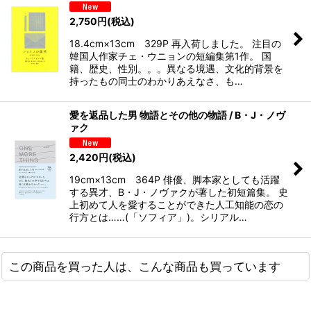
2,750
円
(税込)
18.4cm×13cm 329P 再入荷しました。 注目の
韓国人作家チェ・ウニョンの短編集第1作。 国
籍、歴史、性別。。。異なる境遇、文化的背景を
持ったもの同士のわかりあえなさ、も…
愛を返品した男 物語とその他の物語 / B・J・ノヴ
ァク
2,420
円
(税込)
19cm×13cm 364P 俳優、脚本家としても活躍
する異才、B・J・ノヴァクが著した初短篇集。 史
上初めて人を愛することができた人工知能の恋の
行方とは……(「ソフィア」)。シリアル…
この商品を買った人は、こんな商品も買っています