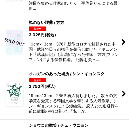
注目を集める作家のひとり、宇佐見りんによる最
新…
柩のない埋葬 / 方方
3,025
円
(税込)
19cm×13cm 376P 新型コロナで封鎖された中
国・武漢で日々の様子を発信し続けたドキュメン
ト『武漢日記』も話題になった作家、方方(ファン
ファン)による傑作長編。 記憶を失っ…
オルガンのあった場所 / シン・ギョンスク
2,750
円
(税込)
19cm×13cm 265P 再入荷しました。 数々の文
学賞を受賞する韓国文学を牽引する人気作家、シ
ン・ギョンスクによる短編集。 恋人との逃避行を
前に故郷の村に帰った「私」が…
ショウコの微笑 / チェ・ウニョン