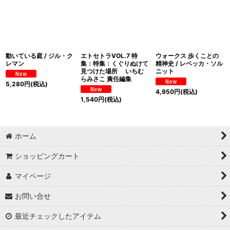
動いている庭 / ジル・ク
エトセトラVOL.7 特
ウォークス 歩くことの
レマン
集：特集：くぐりぬけて
精神史 / レベッカ・ソル
見つけた場所 いちむ
ニット
らみさこ 責任編集
5,280
円
(税込)
4,950
円
(税込)
1,540
円
(税込)
ホーム
ショッピングカート
マイページ
お問い合せ
最近チェックしたアイテム