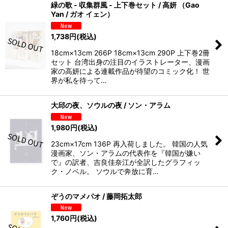
緑の歌 - 収集群風 - 上下巻セット / 高妍 （Gao
Yan / ガオ イェン）
1,738
円
(税込)
18cm×13cm 266P 18cm×13cm 290P 上下巻2冊
セット 台湾出身の注目のイラストレーター、漫画
家の高妍による連載作品が待望のコミック化！ 世
界が私を待って…
大邱の夜、ソウルの夜 / ソン・アラム
1,980
円
(税込)
23cm×17cm 136P 再入荷しました。 韓国の人気
漫画家、ソン・アラムの代表作を『韓国が嫌い
で』の訳者、吉良佳奈江が全訳したグラフィッ
ク・ノベル。 ソウルで奔放に育…
ぞうのマメパオ / 藤岡拓太郎
1,760
円
(税込)