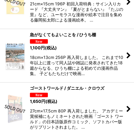
21cm×15cm 196P 初回入荷特典：サイン入りカ
ード 『大丈夫マン』『夏がとまらない』『たぷの
里』など、ユーモラスな漫画や絵本で注目を集め
る藤岡拓太郎による漫画絵本。 …
急がなくてもよいことを / ひうち棚
1,100
円
(税込)
18cm×13cm 256P 再入荷しました。 これまで10
年以上に渡って同人誌や雑誌に発表されてきた18
篇からなる、ひうち棚による初めての漫画作品
集。 子どもたちだけで映画…
ゴーストワールド / ダニエル・クロウズ
1,650
円
(税込)
27cm×17.5cm 80P 再入荷しました。 アカデミー
賞候補にもノミネートされた映画「ゴースト ワー
ルド」の日本語版原作コミック、ソフトカバー版
がリプリントされました。 …