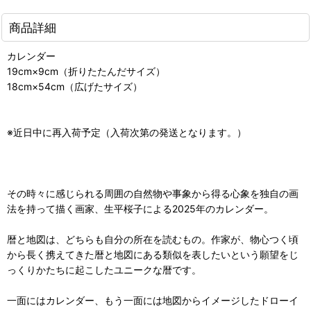
商品詳細
カレンダー
19cm×9cm（折りたたんだサイズ）
18cm×54cm（広げたサイズ）
※近日中に再入荷予定（入荷次第の発送となります。）
その時々に感じられる周囲の自然物や事象から得る心象を独自の画
法を持って描く画家、生平桜子による2025年のカレンダー。
暦と地図は、どちらも自分の所在を読むもの。作家が、物心つく頃
から長く携えてきた暦と地図にある類似を表したいという願望をじ
っくりかたちに起こしたユニークな暦です。
一面にはカレンダー、もう一面には地図からイメージしたドローイ