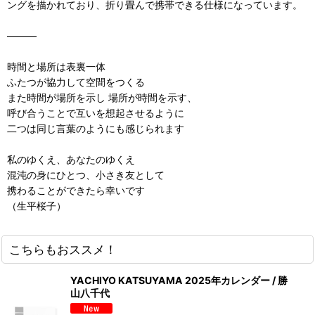
ングを描かれており、折り畳んで携帯できる仕様になっています。
―――
時間と場所は表裏一体
ふたつが協力して空間をつくる
また時間が場所を示し 場所が時間を示す、
呼び合うことで互いを想起させるように
二つは同じ言葉のようにも感じられます
私のゆくえ、あなたのゆくえ
混沌の身にひとつ、小さき友として
携わることができたら幸いです
（生平桜子）
こちらもおススメ！
YACHIYO KATSUYAMA 2025年カレンダー / 勝
山八千代