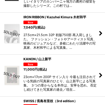
しいイタリアのカンパーニャ地方の農村の寝室を
撮影したシリーズ。この村では…
IRON RIBBON / Kazuhei Kimura 木村和平
7,040
円
(税込)
27.5cm×21.5cm 32P 初版750部 再入荷しまし
た。 ファッション・フォトやアーティスト写真、
映画のビジュアルなど、多岐にわたり活躍中の写
真家、木村和平による写真集。…
KANON / 山上新平
11,000
円
(税込)
23cm×17cm 200P サイン入り 今最も注目されて
いる気鋭の写真家のひとり、山上新平による写真
集。 ３つの章からなる本作は、安寧を恐れ、否定
し続けてきた写真家の過去／現在…
SWISS / 長島有里枝（3rd edition）