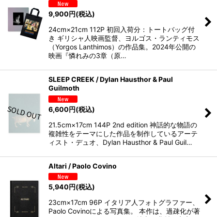
9,900
円
(税込)
24cm×21cm 112P 初回入荷分：トートバッグ付
き ギリシャ人映画監督、ヨルゴス・ランティモス
（Yorgos Lanthimos）の作品集。2024年公開の
映画『憐れみの3章（原…
SLEEP CREEK / Dylan Hausthor & Paul
Guilmoth
6,600
円
(税込)
21.5cm×17cm 144P 2nd edition 神話的な物語の
複雑性をテーマにした作品を制作しているアーテ
ィスト・デュオ、Dylan Hausthor & Paul Guil…
Altari / Paolo Covino
5,940
円
(税込)
23cm×17cm 96P イタリア人フォトグラファー、
Paolo Covinoによる写真集。 本作は、過疎化が著