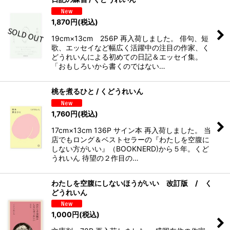
1,870
円
(税込)
19cm×13cm 256P 再入荷しました。 俳句、短
歌、エッセイなど幅広く活躍中の注目の作家、く
どうれいんによる初めての日記＆エッセイ集。
「おもしろいから書くのではない…
桃を煮るひと / くどうれいん
1,760
円
(税込)
17cm×13cm 136P サイン本 再入荷しました。 当
店でもロング＆ベストセラーの『わたしを空腹に
しない方がいい』（BOOKNERD)から５年。くど
うれいん 待望の２作目の…
わたしを空腹にしないほうがいい 改訂版 / く
どうれいん
1,000
円
(税込)