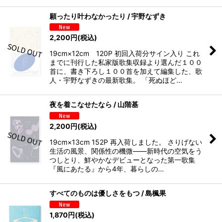
願ったり叶わなかったり / 宇野なずき
2,200
円
(税込)
19cm×12cm 120P 初回入荷分サイン入り これ
までに刊行した私家版歌集収録より選んだ１００
首に、書き下ろし１００首を加えて編集した、歌
人・宇野なずきの最新歌集。 「死ぬほど…
夜を着こなせたなら / 山階基
2,200
円
(税込)
19cm×13cm 152P 再入荷しました。 さりげない
生活の風景、関係性の機微――新時代の空気をう
つしとり、鮮やかなデビューとなった第一歌集
『風にあたる』から4年、暮らしの…
すべてのものは優しさをもつ / 島楓果
1,870
円
(税込)