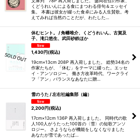
文庫判 78P 再入荷しました。 盛岡在住の作家、
くどうれいんによる食にまつわる俳句＆エッセイ
集。 本書は彼女が綴った食卓にみる人生賛歌。考
えてみれば当然のことだが、わたした…
休むヒント。 / 角幡唯介、くどうれいん、古賀及
子、滝口悠生、武田砂鉄ほか
1,430
円
(税込)
19cm×13cm 208P 再入荷しました。 総勢34名の
作家たちが、「休む」をテーマに綴った。エッセ
イ・アンソロジー。 働き方改革時代、ワークライ
フ「アン」バランスなあなたに贈…
雪のうた / 左右社編集部（編）
2,200
円
(税込)
17cm×12cm 136P 再入荷しました。 同時代の歌
人100人がうたった100首の〈雪〉の短歌アンソ
ロジー。 さようならが機能をしなくなりました
あなたが雪であったば…