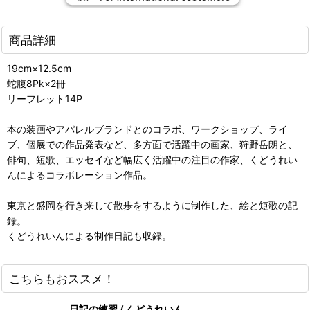
商品詳細
19cm×12.5cm
蛇腹8Pk×2冊
リーフレット14P
本の装画やアパレルブランドとのコラボ、ワークショップ、ライ
ブ、個展での作品発表など、多方面で活躍中の画家、狩野岳朗と、
俳句、短歌、エッセイなど幅広く活躍中の注目の作家、くどうれい
んによるコラボレーション作品。
東京と盛岡を行き来して散歩をするように制作した、絵と短歌の記
録。
くどうれいんによる制作日記も収録。
こちらもおススメ！
日記の練習 / くどうれいん