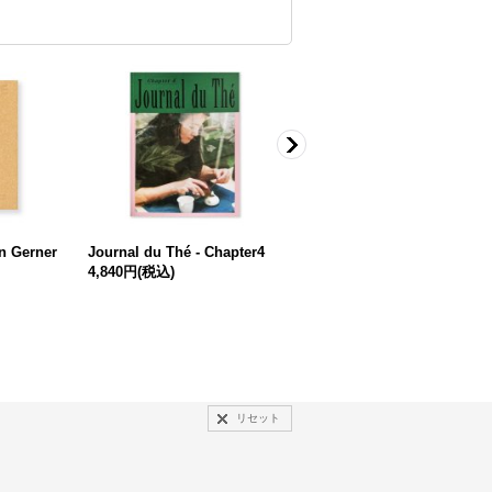
n Gerner
Journal du Thé - Chapter4
Goodbye, Blue Monday / Y
4,840円
(税込)
TAKA KOBAYASHI 小林豊
1,540円
(税込)
リセット