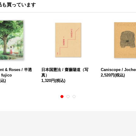
品も買っています
ent & Roses / 半透
日本国憲法 / 齋藤陽道（写
Caniscope / Joche
fujico
真）
2,520円
(税込)
税込)
1,320円
(税込)