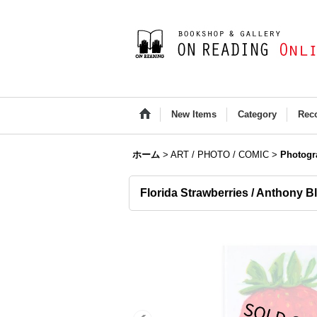
New Items
Category
Rec
ホーム
>
ART / PHOTO / COMIC
>
Photogr
Florida Strawberries / Anthony B