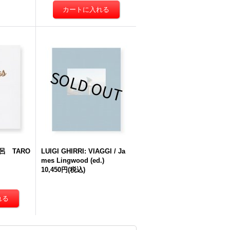
野太呂 TARO
LUIGI GHIRRI: VIAGGI / Ja
mes Lingwood (ed.)
10,450円
(税込)