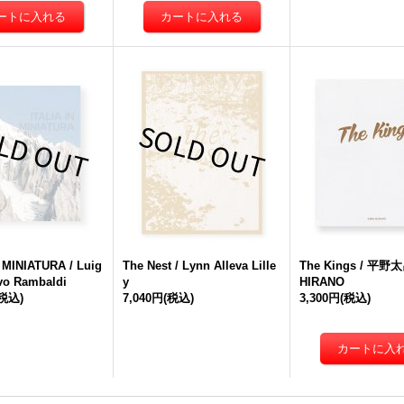
 MINIATURA / Luig
The Nest / Lynn Alleva Lille
The Kings / 平
 Ivo Rambaldi
y
HIRANO
(税込)
7,040円
(税込)
3,300円
(税込)