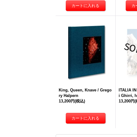
King, Queen, Knave / Grego
ITALIA IN
ry Halpern
i Ghirri,
13,200円
(税込)
13,200円