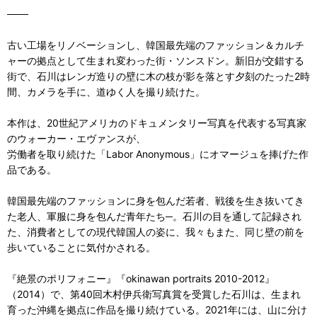
───
古い工場をリノベーションし、韓国最先端のファッション＆カルチ
ャーの拠点として生まれ変わった街・ソンスドン。新旧が交錯する
街で、石川はレンガ造りの壁に木の枝が影を落とす夕刻のたった2時
間、カメラを手に、道ゆく人を撮り続けた。
本作は、20世紀アメリカのドキュメンタリー写真を代表する写真家
のウォーカー・エヴァンスが、
労働者を取り続けた「Labor Anonymous」にオマージュを捧げた作
品である。
韓国最先端のファッションに身を包んだ若者、戦後を生き抜いてき
た老人、軍服に身を包んだ青年たち─。石川の目を通して記録され
た、消費者としての現代韓国人の姿に、我々もまた、同じ壁の前を
歩いていることに気付かされる。
『絶景のポリフォニー』『okinawan portraits 2010-2012』
（2014）で、第40回木村伊兵衛写真賞を受賞した石川は、生まれ
育った沖縄を拠点に作品を撮り続けている。2021年には、山に分け