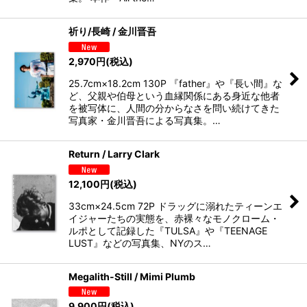
祈り/長崎 / 金川晋吾
2,970
円
(税込)
25.7cm×18.2cm 130P 『father』や『長い間』な
ど、父親や伯母という血縁関係にある身近な他者
を被写体に、人間の分からなさを問い続けてきた
写真家・金川晋吾による写真集。…
Return / Larry Clark
12,100
円
(税込)
33cm×24.5cm 72P ドラッグに溺れたティーンエ
イジャーたちの実態を、赤裸々なモノクローム・
ルポとして記録した『TULSA』や『TEENAGE
LUST』などの写真集、NYのス…
Megalith-Still / Mimi Plumb
9,900
円
(税込)