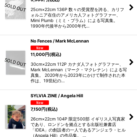
25cm×22cm 136P 数々の受賞歴を誇る、カリフ
ォルニア在住のアメリカ人フォトグラファー、
Mimi Plumb（ミミ・プラム）による写真集。
1990年代後半から2000年代…
No Fences / Mark McLennan
11,000
円
(税込)
30cm×22cm 112P カナダ人フォトグラファー、
Mark McLennan（マーク・マクレナン）による写
真集。 2020年から2023年にかけて制作された本
作は、19世紀の…
SYLVIA ZINE / Angela Hill
7,150
円
(税込)
26cm×22cm 104P 限定500部 イギリス人写真家
であり、ロンドンを拠点とする出版社兼書店
「IDEA」の創設者の一人であるアンジェラ・ヒル
（Angela Hill）の作品集。 …