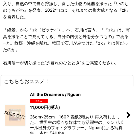
入り、自然の中で自ら狩猟し、食した生物の臓器を撮った『いのち
のうちがわ』を発表。2022年には、それまでの集大成となる『zk』
を発表した。
「絶景」から「zk（ゼッケイ）」へ。石川は言う。「『zk』は、写
真を撮ることで見えてくる、自分の内側と外を分かつもの」である
─と。故郷・沖縄を離れ、韓国で石川がみつけた「zk」とは何だっ
たのか。
石川竜一が切り撮った“夕暮れのひととき”をご高覧ください。
こちらもおススメ！
All the Dreamers / Nguan
11,000
円
(税込)
26cm×25cm 160P 表紙2種あり 再入荷しまし
た。 世界中の様々な媒体でも活躍中の、シンガポ
ール出身のフォトグラファー、Nguanによる写真
集。 本作『All the…