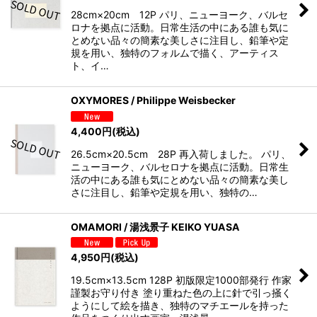
28cm×20cm 12P パリ、ニューヨーク、バルセ
ロナを拠点に活動。日常生活の中にある誰も気に
とめない品々の簡素な美しさに注目し、鉛筆や定
規を用い、独特のフォルムで描く、アーティス
ト、イ…
OXYMORES / Philippe Weisbecker
4,400
円
(税込)
26.5cm×20.5cm 28P 再入荷しました。 パリ、
ニューヨーク、バルセロナを拠点に活動。日常生
活の中にある誰も気にとめない品々の簡素な美し
さに注目し、鉛筆や定規を用い、独特の…
OMAMORI / 湯浅景子 KEIKO YUASA
4,950
円
(税込)
19.5cm×13.5cm 128P 初版限定1000部発行 作家
謹製お守り付き 塗り重ねた色の上に針で引っ掻く
ようにして絵を描き、独特のマチエールを持った