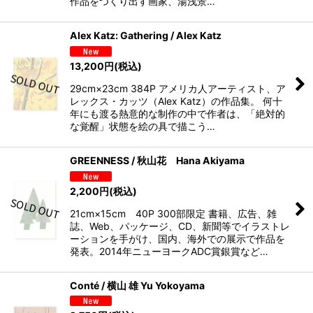
作品をつくり出す画家、湯浅景…
Alex Katz: Gathering / Alex Katz
13,200
円
(税込)
29cm×23cm 384P アメリカ人アーティスト、ア
レックス・カッツ（Alex Katz）の作品集。 何十
年にも渡る熱意的な制作の中で作者は、「絶対的
な覚醒」状態を絵の具で描こう…
GREENNESS / 秋山花 Hana Akiyama
2,200
円
(税込)
21cm×15cm 40P 300部限定 書籍、広告、雑
誌、Web、パッケージ、CD、新聞等でイラストレ
ーションを手がけ、国内、海外での展示で作品を
発表。2014年ニューヨークADC賞銀賞など…
Conté / 横山 雄 Yu Yokoyama