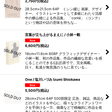
2,750
円
(税込)
28.5cm×21.5cm 64P ミシン綴じ 画家、デザイ
ナー、イラストレーターとして多岐にわたり活躍
中の横山雄による作品集。 「conté」（コンテ）
という物語や話の意味を持ちな…
言葉が立ち上がるまえに / 小林一毅
6,600
円
(税込)
18cm×11.6cm 608P グラフィックデザイナー・
小林一毅、初の作品集。作品の繊細な息遣いを感
じることのできる(ほぼ)原寸で、完全掲載。
日々、私達が無意識のうちに見ている…
One / 塩川いづみ Izumi Shiokawa
5,500
円
(税込)
28cm×21cm 64P 500部限定 広告、雑誌、商品な
どのイラストを中心に、様々なクライアントワー
クを手掛ける一方、個展などで積極的に作品を発
表し続けるイラストレーター、塩川いづみ…