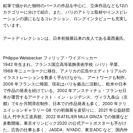
鉛筆で描かれた独特のパースの作品を中心に、立体作品なども12の
カテゴリーに分けて紹介。また、パリのアトリエ取材やインスピレ
ーションの源にもなるコレクション、ロングインタビューも充実し
ています。
アートディレクションは、日本初個展以来の友人である葛西薫氏。
Philippe Weisbecker フィリップ・ワイズベッカー
1942 年生まれ。フランス国立高等装飾美術学校（パリ）卒業。
1968 年ニューヨークに移住。アメリカの広告やエディトリアルの
イラストレーションを数多く手がけながら、 アートワークも制作。
2006 年フランスに帰国。現在はパリを拠点に活動し、欧米や日本
で作品の発表を続けている。2002 年アンスティチュ・フランセ日
本が運営するアーティスト・イン・レジデンス、ヴィラ九条山（京
都）で4 か月間滞在制作。日本での作品発表も多く、2000 年クリ
エイションギャラリー G8 での初個展を皮切りに、2021 年公益財団
法人 竹中大工道具館、2022 年ATELIER MUJI GINZA での個展など
多数開催。東京オリンピック2020 の公式アートポスターも手がけ
た。広告の仕事も多く、JAGDA、NYADC、東京ADC など、国内外