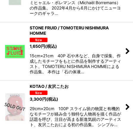
ミヒャエル・ボレマンス（Michaël Borremans）
の作品集。 2022年4月から6月にかけてニューヨ
ークのギャラ…
STONE FRUID / TOMOTERU NISHIMURA
HOMME
1,650
円
(税込)
15cm×21cm 40P 石や木など、自身で採集、作
成したモチーフをもとに作品を制作するアーティ
スト、TOMOTERU NISHIMURA HOMMEによる
作品集。 本作は「石の体液…
KOTAO / 友沢こたお
3,300
円
(税込)
29cm×20cm 100P スライム状の物質と有機的
なモチーフが絡み合う独特な人物画を描く作品が
話題を呼び、注目が高まる新進気鋭のアーティス
ト、友沢こたおによる初の作品集。 シンプル…