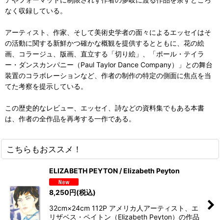
なく収録している。
アーティスト、作家、そして美術史学者の面々によるエッセイはそ
の活動に関する新鮮かつ確かな概観を提供するとともに、花の絵
画、コラージュ、版画、直立する「切り絵」、「ポール・テイラ
ー・ダンスカンパニー（Paul Taylor Dance Company）」との舞台
装置のコラボレーションなど、作者の制作の特定の側面に焦点を当
てた考察を提示している。
この歴史的なレビュー、エッセイ、詩などの資料集でもある本書
は、作者の全作品を再考する一作である。
こちらもおススメ！
ELIZABETH PEYTON / Elizabeth Peyton
8,250
円
(税込)
32cm×24cm 112P アメリカ人アーティスト、エ
リザベス・ペイトン（Elizabeth Peyton）の作品