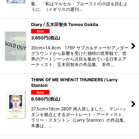
集。 「私はマルセル・プルーストの小説を読むよ
うに、（イギリスの週刊…
Diary / 五木田智央 Tomoo Gokita
3,850
円
(税込)
20cm×14.8cm 176P サブカルチャーやアンダー
グラウンドから影響を受けた独特の世界観で、世
界のアートシーンから注目を集めている日本人ア
ーティスト、五木田智央の作品集。 本作…
THINK OF ME WHEN IT THUNDERS / Larry
Stanton
8,580
円
(税込)
27.5cm×19cm 280P 再入荷しました。 マンハッ
タンを拠点とするポートレート・アーティスト、
ラリー・スタントン（Larry Stanton）の作品集。
本書は、…