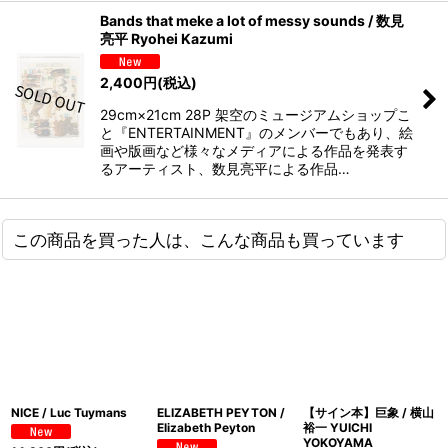
Bands that meke a lot of messy sounds / 数見
亮平 Ryohei Kazumi
2,400
円
(税込)
29cm×21cm 28P 架空のミュージアムショップこ
と『ENTERTAINMENT』のメンバーでもあり、絵
画や版画など様々なメディアによる作品を発表す
るアーティスト、数見亮平による作品…
この商品を買った人は、こんな商品も買っています
NICE / Luc Tuymans
ELIZABETH PEYTON /
【サイン本】巨象 / 横山
Elizabeth Peyton
裕一 YUICHI
YOKOYAMA